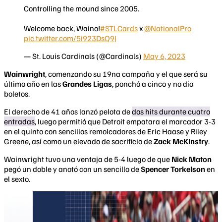
Controlling the mound since 2005.
Welcome back, Waino!
#STLCards
x
@NationalPro
pic.twitter.com/5i923DsQ9J
— St. Louis Cardinals (@Cardinals)
May 6, 2023
Wainwright
, comenzando su 19na campaña y el que será su
último año en las
Grandes Ligas
, ponchó a cinco y no dio
boletos.
El derecho de 41 años lanzó pelota de
dos hits durante cuatro
entradas
, luego permitió que Detroit empatara el marcador 3-3
en el quinto con sencillos remolcadores de Eric Haase y Riley
Greene, así como un elevado de sacrificio de
Zack McKinstry
.
Wainwright tuvo una ventaja de 5-4 luego de que
Nick Maton
pegó un doble y anotó con un sencillo de
Spencer Torkelson
en
el sexto.