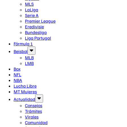
MLS
LaLiga
Serie A
Premier League
Eredivisie
Bundesliga
Liga Portugal
Fórmula 1
Beisbol
MLB
LMB
Box
NFL
NBA
Lucha Libre
MT Mujeres
Actualidad
Consejos
Trámites
Virales
Comunidad