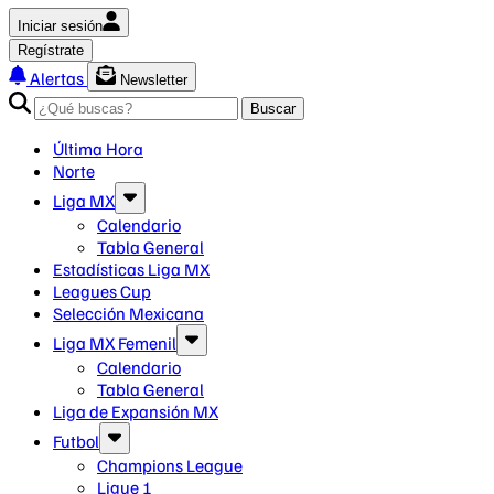
Iniciar sesión
Regístrate
Alertas
Newsletter
Buscar
Última Hora
Norte
Liga MX
Calendario
Tabla General
Estadísticas Liga MX
Leagues Cup
Selección Mexicana
Liga MX Femenil
Calendario
Tabla General
Liga de Expansión MX
Futbol
Champions League
Ligue 1