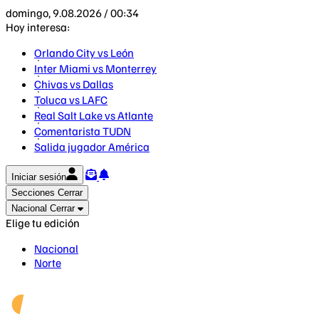
domingo, 9.08.2026 / 00:34
Hoy interesa:
Orlando City vs León
Inter Miami vs Monterrey
Chivas vs Dallas
Toluca vs LAFC
Real Salt Lake vs Atlante
Comentarista TUDN
Salida jugador América
Iniciar sesión
Secciones
Cerrar
Nacional
Cerrar
Elige tu edición
Nacional
Norte