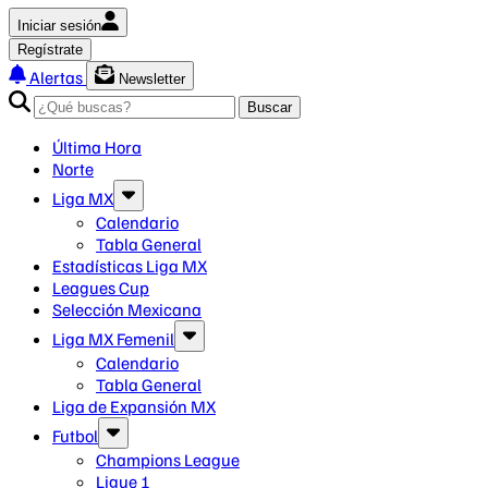
Iniciar sesión
Regístrate
Alertas
Newsletter
Buscar
Última Hora
Norte
Liga MX
Calendario
Tabla General
Estadísticas Liga MX
Leagues Cup
Selección Mexicana
Liga MX Femenil
Calendario
Tabla General
Liga de Expansión MX
Futbol
Champions League
Ligue 1