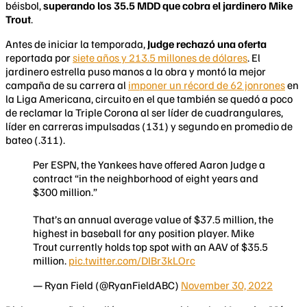
béisbol,
superando los 35.5 MDD que cobra el jardinero Mike
Trout
.
Antes de iniciar la temporada,
Judge rechazó una oferta
reportada por
siete años y 213.5 millones de dólares
. El
jardinero estrella puso manos a la obra y montó la mejor
campaña de su carrera al
imponer un récord de 62 jonrones
en
la Liga Americana, circuito en el que también se quedó a poco
de reclamar la Triple Corona al ser líder de cuadrangulares,
líder en carreras impulsadas (131) y segundo en promedio de
bateo (.311).
Per ESPN, the Yankees have offered Aaron Judge a
contract “in the neighborhood of eight years and
$300 million.”
That’s an annual average value of $37.5 million, the
highest in baseball for any position player. Mike
Trout currently holds top spot with an AAV of $35.5
million.
pic.twitter.com/DIBr3kLOrc
— Ryan Field (@RyanFieldABC)
November 30, 2022