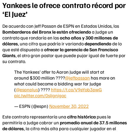
Yankees le ofrece contrato récord por
‘El Juez’
De acuerdo con Jeff Passan de ESPN en Estados Unidos, los
Bombarderos del Bronx le están ofreciendo
a Judge un
contrato que rondaría en los
ocho años y 300 millones de
dólares
, una cifra que podría ir variando
dependiendo
de lo
que esté dispuesta a
ofrecer la gerencia de San Francisco
Giants
, el otro gran postor que puede pujar igual de fuerte por
su contrato.
The Yankees' offer to Aaron Judge will start at
around $300 million ????
@jeffpassan
has more on
what could become a bidding war for Judge
(
@espnplus
) ????
https://t.co/V9eYob3pwG
pic.twitter.com/0sJjgnigoc
— ESPN (@espn)
November 30, 2022
Este contrato representaría una
cifra histórica
pues le
permitiría a Judge cobrar un
promedio anual de 37.5 millones
de dólares
, la cifra más alta para cualquier jugador en el