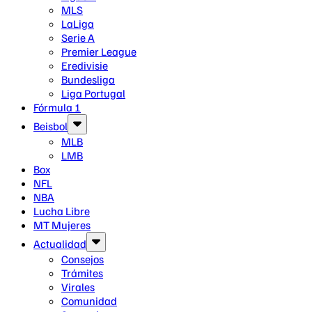
MLS
LaLiga
Serie A
Premier League
Eredivisie
Bundesliga
Liga Portugal
Fórmula 1
Beisbol
MLB
LMB
Box
NFL
NBA
Lucha Libre
MT Mujeres
Actualidad
Consejos
Trámites
Virales
Comunidad