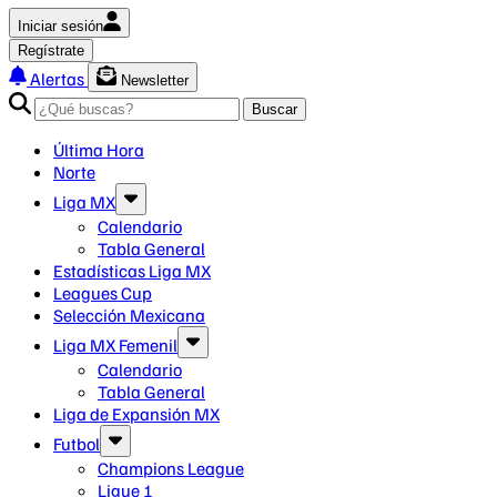
Iniciar sesión
Regístrate
Alertas
Newsletter
Buscar
Última Hora
Norte
Liga MX
Calendario
Tabla General
Estadísticas Liga MX
Leagues Cup
Selección Mexicana
Liga MX Femenil
Calendario
Tabla General
Liga de Expansión MX
Futbol
Champions League
Ligue 1