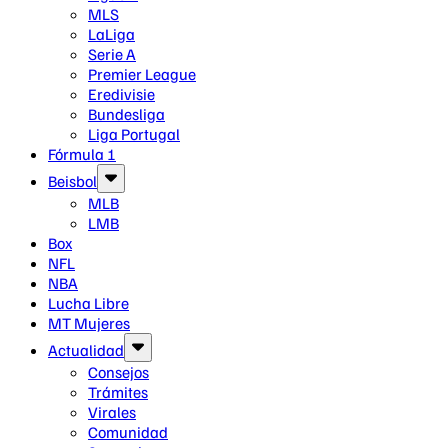
MLS
LaLiga
Serie A
Premier League
Eredivisie
Bundesliga
Liga Portugal
Fórmula 1
Beisbol
MLB
LMB
Box
NFL
NBA
Lucha Libre
MT Mujeres
Actualidad
Consejos
Trámites
Virales
Comunidad