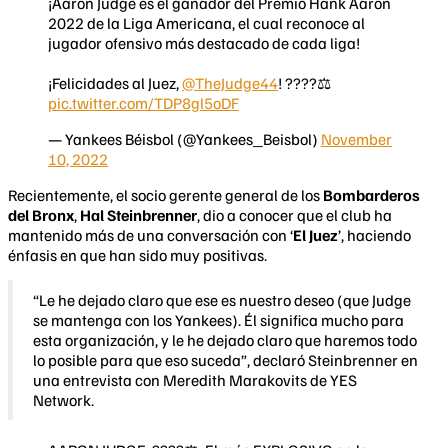
¡Aaron Judge es el ganador del Premio Hank Aaron
2022 de la Liga Americana, el cual reconoce al
jugador ofensivo más destacado de cada liga!
¡Felicidades al Juez,
@TheJudge44
! ????‍⚖️
pic.twitter.com/TDP8gl5oDF
— Yankees Béisbol (@Yankees_Beisbol)
November
10, 2022
Recientemente, el socio gerente general de los
Bombarderos
del Bronx
,
Hal Steinbrenner
, dio a conocer que el club ha
mantenido más de una conversación con ‘
El Juez
’, haciendo
énfasis en que han sido muy positivas.
“Le he dejado claro que ese es nuestro deseo (que Judge
se mantenga con los Yankees). Él significa mucho para
esta organización, y le he dejado claro que haremos todo
lo posible para que eso suceda”, declaró Steinbrenner en
una entrevista con Meredith Marakovits de YES
Network.