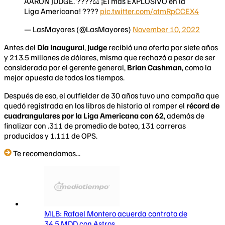
AARON JUDGE. ????‍⚖️ ¡El más EXPLOSIVO en la
Liga Americana! ????
pic.twitter.com/otmRpCCEX4
— LasMayores (@LasMayores)
November 10, 2022
Antes del
Día Inaugural
,
Judge
recibió una oferta por siete años
y 213.5 millones de dólares, misma que rechazó a pesar de ser
considerada por el gerente general,
Brian Cashman
, como la
mejor apuesta de todos los tiempos.
Después de eso, el outfielder de 30 años tuvo una campaña que
quedó registrada en los libros de historia al romper el
récord de
cuadrangulares por la Liga Americana con 62
, además de
finalizar con .311 de promedio de bateo, 131 carreras
producidas y 1.111 de OPS.
Te recomendamos...
MLB: Rafael Montero acuerda contrato de
34.5 MDD con Astros