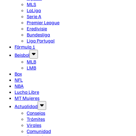
MLS
LaLiga
Serie A
Premier League
Eredivisie
Bundesliga
Liga Portugal
Fórmula 1
Beisbol
MLB
LMB
Box
NFL
NBA
Lucha Libre
MT Mujeres
Actualidad
Consejos
Trámites
Virales
Comunidad