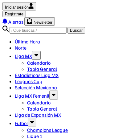
Iniciar sesión
Regístrate
Alertas
Newsletter
Buscar
Última Hora
Norte
Liga MX
Calendario
Tabla General
Estadísticas Liga MX
Leagues Cup
Selección Mexicana
Liga MX Femenil
Calendario
Tabla General
Liga de Expansión MX
Futbol
Champions League
Ligue 1