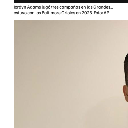
Jordyn Adams jugó tres campañas en las Grandes...
estuvo con los Baltimore Orioles en 2025. Foto: AP