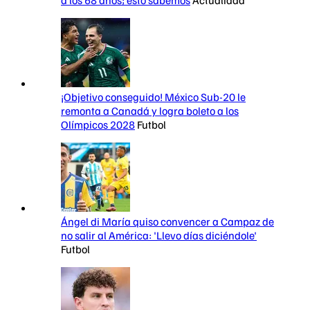
a los 68 años; esto sabemos
Actualidad
¡Objetivo conseguido! México Sub-20 le
remonta a Canadá y logra boleto a los
Olímpicos 2028
Futbol
Ángel di María quiso convencer a Campaz de
no salir al América: 'Llevo días diciéndole'
Futbol