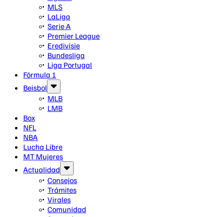
MLS
LaLiga
Serie A
Premier League
Eredivisie
Bundesliga
Liga Portugal
Fórmula 1
Beisbol
MLB
LMB
Box
NFL
NBA
Lucha Libre
MT Mujeres
Actualidad
Consejos
Trámites
Virales
Comunidad