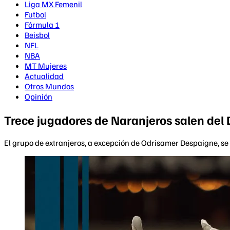
Liga MX Femenil
Futbol
Fórmula 1
Beisbol
NFL
NBA
MT Mujeres
Actualidad
Otros Mundos
Opinión
Trece jugadores de Naranjeros salen del 
El grupo de extranjeros, a excepción de Odrisamer Despaigne, se 