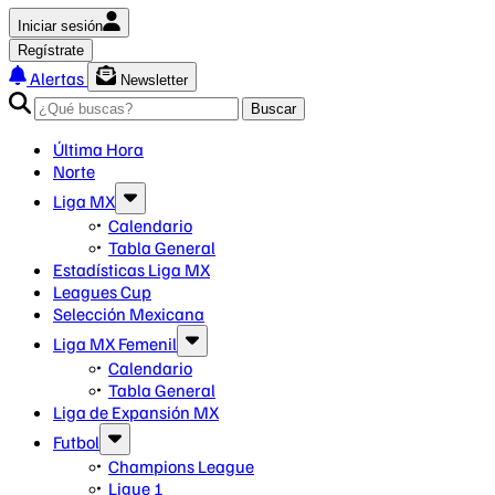
Iniciar sesión
Regístrate
Alertas
Newsletter
Buscar
Última Hora
Norte
Liga MX
Calendario
Tabla General
Estadísticas Liga MX
Leagues Cup
Selección Mexicana
Liga MX Femenil
Calendario
Tabla General
Liga de Expansión MX
Futbol
Champions League
Ligue 1