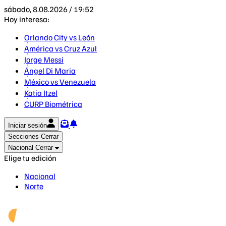
sábado, 8.08.2026 / 19:52
Hoy interesa:
Orlando City vs León
América vs Cruz Azul
Jorge Messi
Ángel Di Maria
México vs Venezuela
Katia Itzel
CURP Biométrica
Iniciar sesión
Secciones
Cerrar
Nacional
Cerrar
Elige tu edición
Nacional
Norte