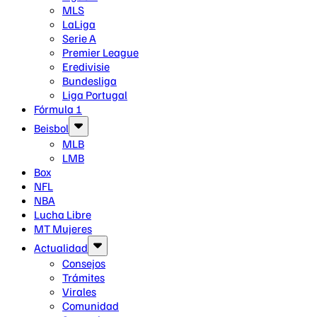
MLS
LaLiga
Serie A
Premier League
Eredivisie
Bundesliga
Liga Portugal
Fórmula 1
Beisbol
MLB
LMB
Box
NFL
NBA
Lucha Libre
MT Mujeres
Actualidad
Consejos
Trámites
Virales
Comunidad