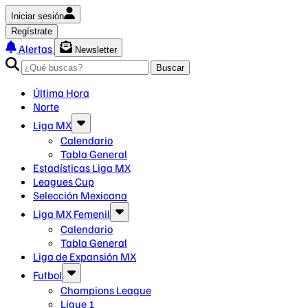
Iniciar sesión
Regístrate
Alertas
Newsletter
Buscar
Última Hora
Norte
Liga MX
Calendario
Tabla General
Estadísticas Liga MX
Leagues Cup
Selección Mexicana
Liga MX Femenil
Calendario
Tabla General
Liga de Expansión MX
Futbol
Champions League
Ligue 1