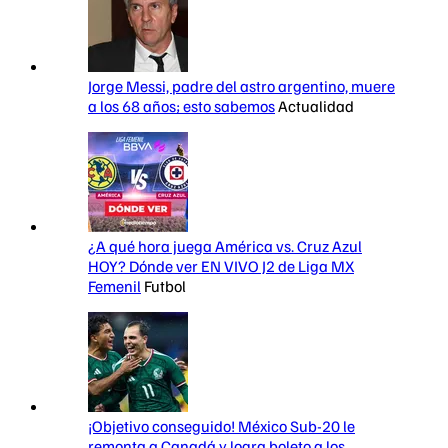
Jorge Messi, padre del astro argentino, muere
a los 68 años; esto sabemos
Actualidad
¿A qué hora juega América vs. Cruz Azul
HOY? Dónde ver EN VIVO J2 de Liga MX
Femenil
Futbol
¡Objetivo conseguido! México Sub-20 le
remonta a Canadá y logra boleto a los