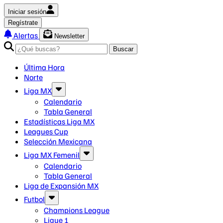
Iniciar sesión
Regístrate
Alertas
Newsletter
Buscar
Última Hora
Norte
Liga MX
Calendario
Tabla General
Estadísticas Liga MX
Leagues Cup
Selección Mexicana
Liga MX Femenil
Calendario
Tabla General
Liga de Expansión MX
Futbol
Champions League
Ligue 1