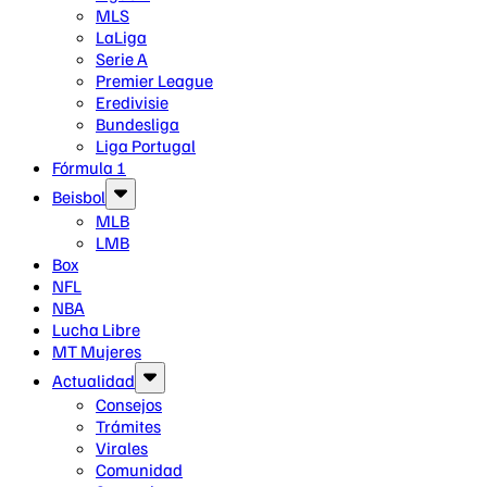
MLS
LaLiga
Serie A
Premier League
Eredivisie
Bundesliga
Liga Portugal
Fórmula 1
Beisbol
MLB
LMB
Box
NFL
NBA
Lucha Libre
MT Mujeres
Actualidad
Consejos
Trámites
Virales
Comunidad