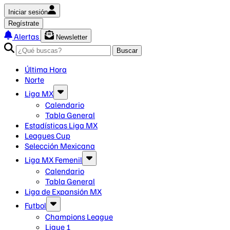
Iniciar sesión
Regístrate
Alertas
Newsletter
Buscar
Última Hora
Norte
Liga MX
Calendario
Tabla General
Estadísticas Liga MX
Leagues Cup
Selección Mexicana
Liga MX Femenil
Calendario
Tabla General
Liga de Expansión MX
Futbol
Champions League
Ligue 1