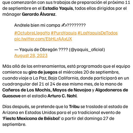
que comenzarán con sus trabajos de preparación el próximo 11
de septiembre en el
Estadio Yaquis
, todos ellos dirigidos por el
mánager
Gerardo Álvarez
.
Anótele bien mi compa ✍????????
#OctubreLlegaYa
#PuroYaquis
#LosYaquisDeTodos
pic.twitter.com/EbHLrAAxUX
— Yaquis de Obregón ???? (@yaquis_oficial)
August 28, 2023
Más allá de los entrenamientos, está programado que el equipo
comience su
gira de juegos
el miércoles 20 de septiembre,
cuando viaje a La Paz, Baja California, donde participará en un
cuadrangular del 21 al 24 de ese mismo mes, de la mano de
Cañeros de Los Mochis, Mayos de Navojoa
y
Algodoneros de
Guasave
en el estadio
Arturo C. Nahl
.
Días después, se pretende que la
Tribu
se traslade al estado de
Arizona en Estados Unidos para el ya tradicional evento de
‘
Fiesta Mexicana de Béisbol
’ a partir del domingo 27 de
septiembre.