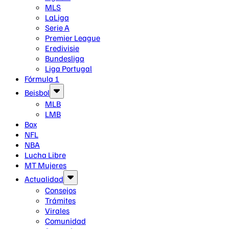
MLS
LaLiga
Serie A
Premier League
Eredivisie
Bundesliga
Liga Portugal
Fórmula 1
Beisbol
MLB
LMB
Box
NFL
NBA
Lucha Libre
MT Mujeres
Actualidad
Consejos
Trámites
Virales
Comunidad