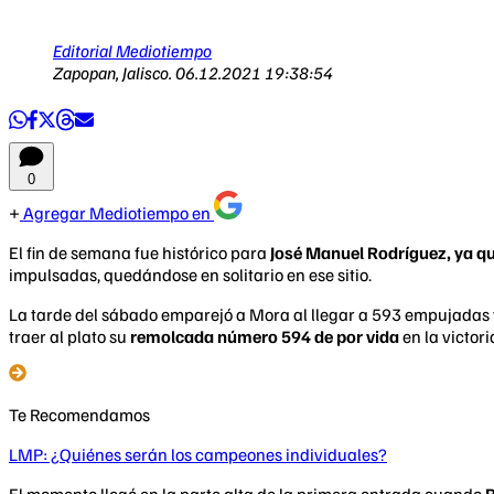
Editorial Mediotiempo
Zapopan, Jalisco.
06.12.2021 19:38:54
0
Agregar Mediotiempo en
El fin de semana fue histórico para
José Manuel Rodríguez, ya qu
impulsadas, quedándose en solitario en ese sitio.
La tarde del sábado emparejó a Mora al llegar a 593 empujadas 
traer al plato su
remolcada número 594 de por vida
en la victor
Te Recomendamos
LMP: ¿Quiénes serán los campeones individuales?
El momento llegó en la parte alta de la primera entrada cuando
R