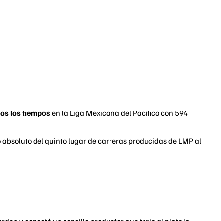
dos los tiempos
en la Liga Mexicana del Pacífico con 594
o absoluto del quinto lugar de carreras producidas de LMP al
rden y conectó un sencillo productor que trajo al plato la