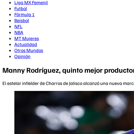
Liga MX Femenil
Futbol
Fórmula 1
Beisbol
NFL
NBA
MT Mujeres
Actualidad
Otros Mundos
Opinión
Manny Rodríguez, quinto mejor productor
El estelar infielder de Charros de Jalisco alcanzó una nueva marc