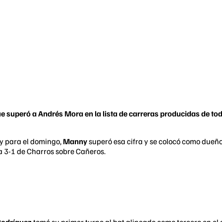
e superó a Andrés Mora en la lista de carreras producidas de to
y para el domingo,
Manny
superó esa cifra y se colocó como dueñ
ia 3-1 de Charros sobre Cañeros.
odríguez
tomó su primer turno al bat alineado como tercero en el o