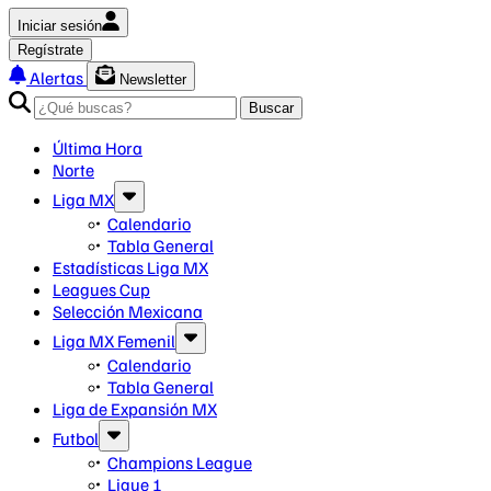
Iniciar sesión
Regístrate
Alertas
Newsletter
Buscar
Última Hora
Norte
Liga MX
Calendario
Tabla General
Estadísticas Liga MX
Leagues Cup
Selección Mexicana
Liga MX Femenil
Calendario
Tabla General
Liga de Expansión MX
Futbol
Champions League
Ligue 1