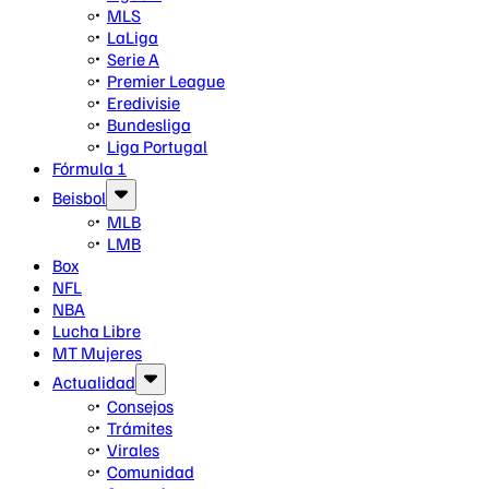
MLS
LaLiga
Serie A
Premier League
Eredivisie
Bundesliga
Liga Portugal
Fórmula 1
Beisbol
MLB
LMB
Box
NFL
NBA
Lucha Libre
MT Mujeres
Actualidad
Consejos
Trámites
Virales
Comunidad