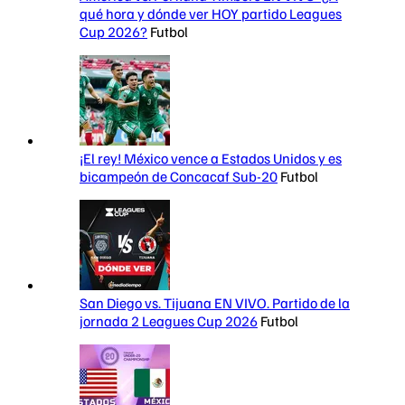
qué hora y dónde ver HOY partido Leagues
Cup 2026?
Futbol
¡El rey! México vence a Estados Unidos y es
bicampeón de Concacaf Sub-20
Futbol
San Diego vs. Tijuana EN VIVO. Partido de la
jornada 2 Leagues Cup 2026
Futbol