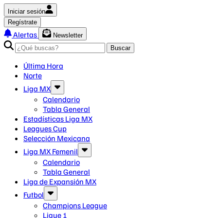
Iniciar sesión
Regístrate
Alertas
Newsletter
Buscar
Última Hora
Norte
Liga MX
Calendario
Tabla General
Estadísticas Liga MX
Leagues Cup
Selección Mexicana
Liga MX Femenil
Calendario
Tabla General
Liga de Expansión MX
Futbol
Champions League
Ligue 1