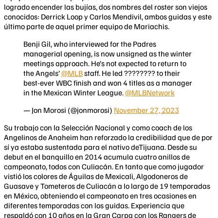
logrado encender las bujías, dos nombres del roster son viejos
conocidos: Derrick Loop y Carlos Mendivil, ambos guidas y este
último parte de aquel primer equipo de Mariachis.
Benji Gil, who interviewed for the Padres
managerial opening, is now unsigned as the winter
meetings approach. He’s not expected to return to
the Angels’
@MLB
staff. He led ???????? to their
best-ever WBC finish and won 4 titles as a manager
in the Mexican Winter League.
@MLBNetwork
— Jon Morosi (@jonmorosi)
November 27, 2023
Su trabajo con la Selección Nacional y como coach de los
Angelinos de Anaheim han reforzado la credibilidad que de por
sí ya estaba sustentada para el nativo deTijuana. Desde su
debut en el banquillo en 2014 acumula cuatro anillos de
campeonato, todos con Culiacán. En tanto que como jugador
vistió los colores de Águilas de Mexicali, Algodoneros de
Guasave y Tometeros de Culiacán a lo largo de 19 temporadas
en México, obteniendo el campeonato en tres ocasiones en
diferentes temporadas con los guidas. Experiencia que
respaldó con 10 años en la Gran Carpa con los Rangers de