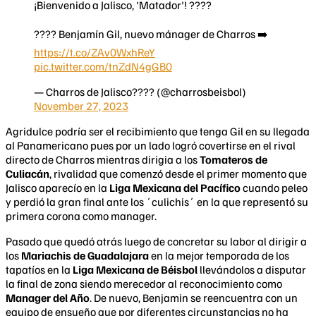
¡Bienvenido a Jalisco, 'Matador'! ????
???? Benjamín Gil, nuevo mánager de Charros ➡️
https://t.co/ZAv0WxhReY
pic.twitter.com/tnZdN4gGB0
— Charros de Jalisco???? (@charrosbeisbol)
November 27, 2023
Agridulce podría ser el recibimiento que tenga Gil en su llegada
al Panamericano pues por un lado logró covertirse en el rival
directo de Charros mientras dirigia a los
Tomateros de
Culiacán
, rivalidad que comenzó desde el primer momento que
Jalisco aparecío en la
Liga Mexicana del Pacífico
cuando peleo
y perdió la gran final ante los ´culichis´ en la que representó su
primera corona como manager.
Pasado que quedó atrás luego de concretar su labor al dirigir a
los
Mariachis de Guadalajara
en la mejor temporada de los
tapatíos en la
Liga Mexicana de Béisbol
llevándolos a disputar
la final de zona siendo merecedor al reconocimiento como
Manager del Año
. De nuevo, Benjamin se reencuentra con un
equipo de ensueño que por diferentes circunstancias no ha