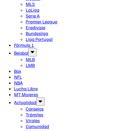
MLS
LaLiga
Serie A
Premier League
Eredivisie
Bundesliga
Liga Portugal
Fórmula 1
Beisbol
MLB
LMB
Box
NFL
NBA
Lucha Libre
MT Mujeres
Actualidad
Consejos
Trámites
Virales
Comunidad