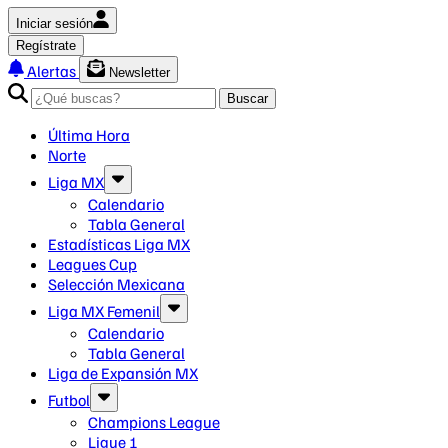
Iniciar sesión
Regístrate
Alertas
Newsletter
Buscar
Última Hora
Norte
Liga MX
Calendario
Tabla General
Estadísticas Liga MX
Leagues Cup
Selección Mexicana
Liga MX Femenil
Calendario
Tabla General
Liga de Expansión MX
Futbol
Champions League
Ligue 1