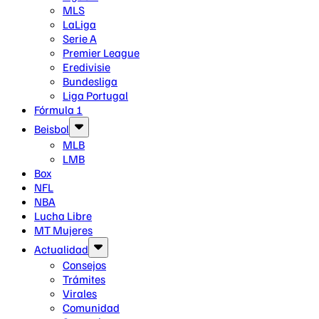
MLS
LaLiga
Serie A
Premier League
Eredivisie
Bundesliga
Liga Portugal
Fórmula 1
Beisbol
MLB
LMB
Box
NFL
NBA
Lucha Libre
MT Mujeres
Actualidad
Consejos
Trámites
Virales
Comunidad