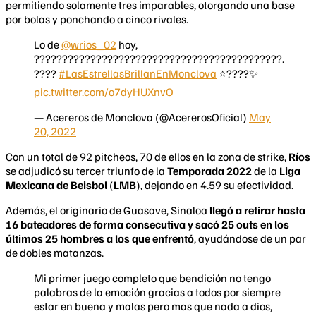
permitiendo solamente tres imparables, otorgando una base
por bolas y ponchando a cinco rivales.
Lo de
@wrios_02
hoy,
????????????????????????????????????????????.
????
#LasEstrellasBrillanEnMonclova
⭐????✨
pic.twitter.com/o7dyHUXnvO
— Acereros de Monclova (@AcererosOficial)
May
20, 2022
Con un total de 92 pitcheos, 70 de ellos en la zona de strike,
Ríos
se adjudicó su tercer triunfo de la
Temporada 2022
de la
Liga
Mexicana de Beisbol
(
LMB
), dejando en 4.59 su efectividad.
Además, el originario de Guasave, Sinaloa
llegó a retirar hasta
16 bateadores de forma consecutiva y sacó 25 outs en los
últimos 25 hombres a los que enfrentó
, ayudándose de un par
de dobles matanzas.
Mi primer juego completo que bendición no tengo
palabras de la emoción gracias a todos por siempre
estar en buena y malas pero mas que nada a dios,