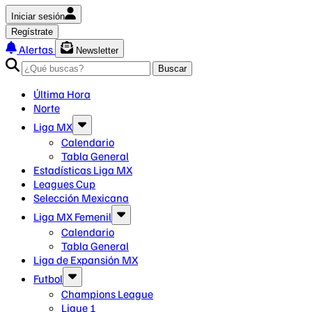
Iniciar sesión
Regístrate
Alertas
Newsletter
Buscar
Última Hora
Norte
Liga MX
Calendario
Tabla General
Estadísticas Liga MX
Leagues Cup
Selección Mexicana
Liga MX Femenil
Calendario
Tabla General
Liga de Expansión MX
Futbol
Champions League
Ligue 1