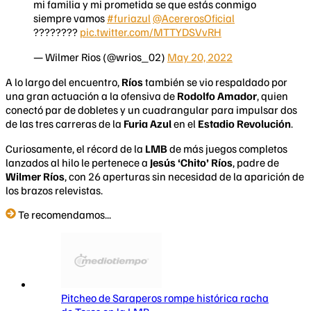
mi familia y mi prometida se que estás conmigo
siempre vamos
#furiazul
@AcererosOficial
????????
pic.twitter.com/MTTYDSVvRH
— Wilmer Rios (@wrios_02)
May 20, 2022
A lo largo del encuentro,
Ríos
también se vio respaldado por
una gran actuación a la ofensiva de
Rodolfo Amador
, quien
conectó par de dobletes y un cuadrangular para impulsar dos
de las tres carreras de la
Furia Azul
en el
Estadio Revolución
.
Curiosamente, el récord de la
LMB
de más juegos completos
lanzados al hilo le pertenece a
Jesús ‘Chito’ Ríos
, padre de
Wilmer Ríos
, con 26 aperturas sin necesidad de la aparición de
los brazos relevistas.
Te recomendamos...
Pitcheo de Saraperos rompe histórica racha