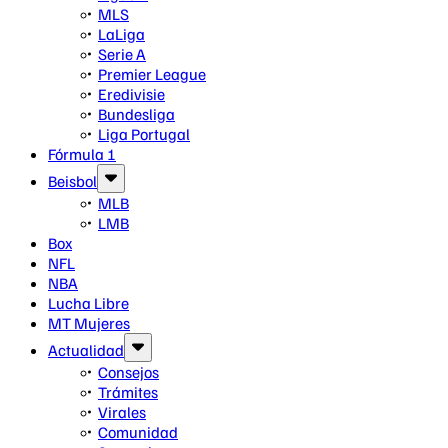
MLS
LaLiga
Serie A
Premier League
Eredivisie
Bundesliga
Liga Portugal
Fórmula 1
Beisbol
MLB
LMB
Box
NFL
NBA
Lucha Libre
MT Mujeres
Actualidad
Consejos
Trámites
Virales
Comunidad