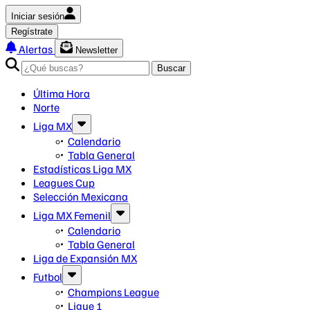
Iniciar sesión
Regístrate
Alertas
Newsletter
Buscar
Última Hora
Norte
Liga MX
Calendario
Tabla General
Estadísticas Liga MX
Leagues Cup
Selección Mexicana
Liga MX Femenil
Calendario
Tabla General
Liga de Expansión MX
Futbol
Champions League
Ligue 1