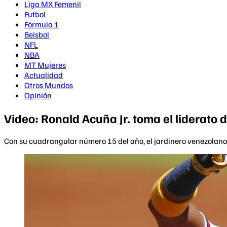
Liga MX Femenil
Futbol
Fórmula 1
Beisbol
NFL
NBA
MT Mujeres
Actualidad
Otros Mundos
Opinión
Video: Ronald Acuña Jr. toma el liderato 
Con su cuadrangular número 15 del año, el jardinero venezolano 