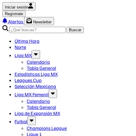
Iniciar sesión
Regístrate
Alertas
Newsletter
Buscar
Última Hora
Norte
Liga MX
Calendario
Tabla General
Estadísticas Liga MX
Leagues Cup
Selección Mexicana
Liga MX Femenil
Calendario
Tabla General
Liga de Expansión MX
Futbol
Champions League
Ligue 1