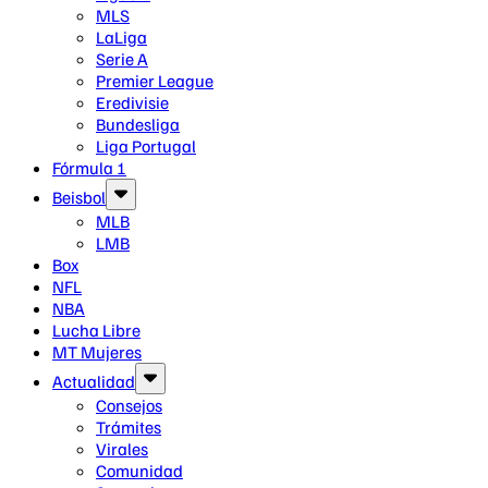
MLS
LaLiga
Serie A
Premier League
Eredivisie
Bundesliga
Liga Portugal
Fórmula 1
Beisbol
MLB
LMB
Box
NFL
NBA
Lucha Libre
MT Mujeres
Actualidad
Consejos
Trámites
Virales
Comunidad