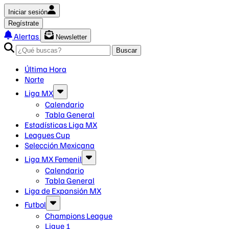
Iniciar sesión
Regístrate
Alertas
Newsletter
Buscar
Última Hora
Norte
Liga MX
Calendario
Tabla General
Estadísticas Liga MX
Leagues Cup
Selección Mexicana
Liga MX Femenil
Calendario
Tabla General
Liga de Expansión MX
Futbol
Champions League
Ligue 1