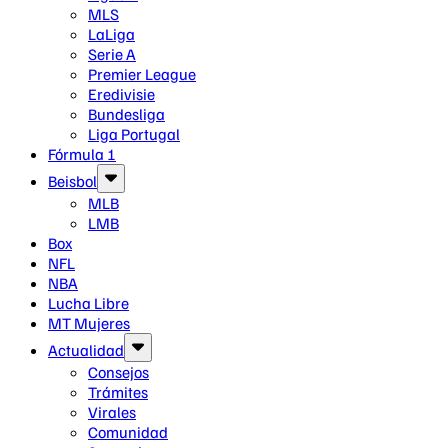
MLS
LaLiga
Serie A
Premier League
Eredivisie
Bundesliga
Liga Portugal
Fórmula 1
Beisbol
MLB
LMB
Box
NFL
NBA
Lucha Libre
MT Mujeres
Actualidad
Consejos
Trámites
Virales
Comunidad