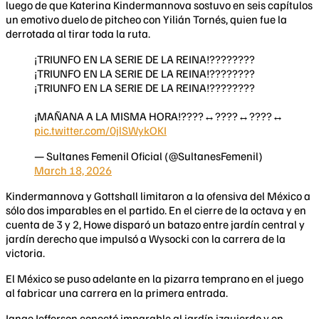
luego de que Katerina Kindermannova sostuvo en seis capítulos
un emotivo duelo de pitcheo con Yilián Tornés, quien fue la
derrotada al tirar toda la ruta.
¡TRIUNFO EN LA SERIE DE LA REINA!????????
¡TRIUNFO EN LA SERIE DE LA REINA!????????
¡TRIUNFO EN LA SERIE DE LA REINA!????????
¡MAÑANA A LA MISMA HORA!????‍↔️????‍↔️????‍↔️
pic.twitter.com/0jlSWykOKI
— Sultanes Femenil Oficial (@SultanesFemenil)
March 18, 2026
Kindermannova y Gottshall limitaron a la ofensiva del México a
sólo dos imparables en el partido. En el cierre de la octava y en
cuenta de 3 y 2, Howe disparó un batazo entre jardín central y
jardín derecho que impulsó a Wysocki con la carrera de la
victoria.
El México se puso adelante en la pizarra temprano en el juego
al fabricar una carrera en la primera entrada.
Janae Jefferson conectó imparable al jardín izquierdo y en