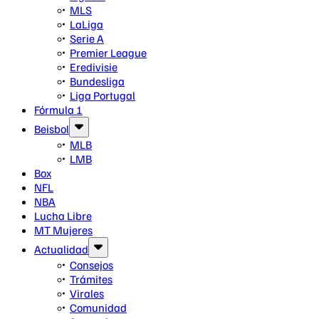
MLS
LaLiga
Serie A
Premier League
Eredivisie
Bundesliga
Liga Portugal
Fórmula 1
Beisbol
MLB
LMB
Box
NFL
NBA
Lucha Libre
MT Mujeres
Actualidad
Consejos
Trámites
Virales
Comunidad