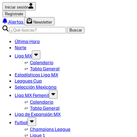
Iniciar sesión
Regístrate
Alertas
Newsletter
Buscar
Última Hora
Norte
Liga MX
Calendario
Tabla General
Estadísticas Liga MX
Leagues Cup
Selección Mexicana
Liga MX Femenil
Calendario
Tabla General
Liga de Expansión MX
Futbol
Champions League
Ligue 1