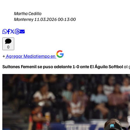
Martha Cedillo
Monterrey
11.03.2026 00:13:00
0
Agregar Mediotiempo en
Sultanes Femenil se puso adelante 1-0 ante El Águila Softbol
al 