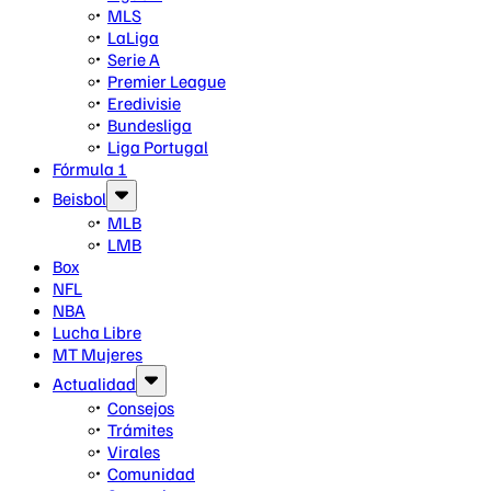
MLS
LaLiga
Serie A
Premier League
Eredivisie
Bundesliga
Liga Portugal
Fórmula 1
Beisbol
MLB
LMB
Box
NFL
NBA
Lucha Libre
MT Mujeres
Actualidad
Consejos
Trámites
Virales
Comunidad