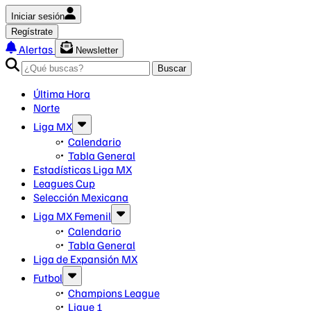
Iniciar sesión
Regístrate
Alertas
Newsletter
Buscar
Última Hora
Norte
Liga MX
Calendario
Tabla General
Estadísticas Liga MX
Leagues Cup
Selección Mexicana
Liga MX Femenil
Calendario
Tabla General
Liga de Expansión MX
Futbol
Champions League
Ligue 1