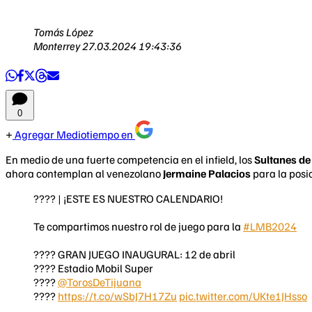
Tomás López
Monterrey
27.03.2024 19:43:36
0
Agregar Mediotiempo en
En medio de una fuerte competencia en el infield, los
Sultanes de
ahora contemplan al venezolano
Jermaine Palacios
para la posi
???? | ¡ESTE ES NUESTRO CALENDARIO!
Te compartimos nuestro rol de juego para la
#LMB2024
???? GRAN JUEGO INAUGURAL: 12 de abril
???? Estadio Mobil Super
????
@TorosDeTijuana
????️
https://t.co/wSbJ7H17Zu
pic.twitter.com/UKte1JHsso