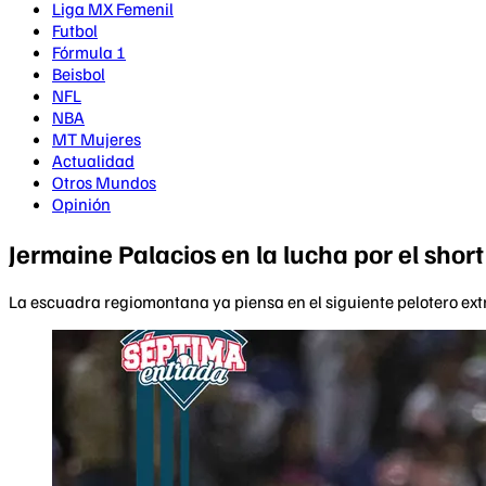
Liga MX Femenil
Futbol
Fórmula 1
Beisbol
NFL
NBA
MT Mujeres
Actualidad
Otros Mundos
Opinión
Jermaine Palacios en la lucha por el shor
La escuadra regiomontana ya piensa en el siguiente pelotero ext