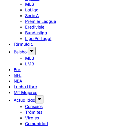
MLS
LaLiga
Serie A
Premier League
Eredivisie
Bundesliga
Liga Portugal
Fórmula 1
Beisbol
MLB
LMB
Box
NFL
NBA
Lucha Libre
MT Mujeres
Actualidad
Consejos
Trámites
Virales
Comunidad