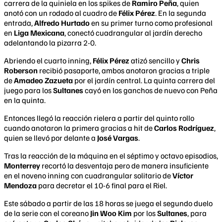
carrera de la quiniela en los spikes de
Ramiro
Peña
, quien
anotó con un rodado al cuadro de
Félix
Pérez
. En la segunda
entrada,
Alfredo Hurtado
en su primer turno como profesional
en
Liga Mexicana
, conectó cuadrangular al jardín derecho
adelantando la pizarra 2-0.
Abriendo el cuarto inning,
Félix Pérez
atizó sencillo y
Chris
Roberson
recibió pasaporte, ambos anotaron gracias a triple
de
Amadeo Zazueta
por el jardín central. La quinta carrera del
juego para los
Sultanes
cayó en los ganchos de nuevo con Peña
en la quinta.
Entonces llegó la reacción rielera a partir del quinto rollo
cuando anotaron la primera gracias a hit de
Carlos Rodríguez
,
quien se llevó por delante a
José Vargas
.
Tras la reacción de la máquina en el séptimo y octavo episodios,
Monterrey
recortó la desventaja pero de manera insuficiente
en el noveno inning con cuadrangular solitario de
Víctor
Mendoza
para decretar el 10-6 final para el Riel.
Este sábado a partir de las 18 horas se juega el segundo duelo
de la serie con el coreano
Jin Woo Kim
por los
Sultanes
, para