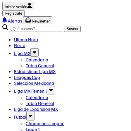
Iniciar sesión
Regístrate
Alertas
Newsletter
Buscar
Última Hora
Norte
Liga MX
Calendario
Tabla General
Estadísticas Liga MX
Leagues Cup
Selección Mexicana
Liga MX Femenil
Calendario
Tabla General
Liga de Expansión MX
Futbol
Champions League
Ligue 1