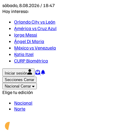
sábado, 8.08.2026 / 18:47
Hoy interesa:
Orlando City vs León
América vs Cruz Azul
Jorge Messi
Ángel Di Maria
México vs Venezuela
Katia Itzel
CURP Biométrica
Iniciar sesión
Secciones
Cerrar
Nacional
Cerrar
Elige tu edición
Nacional
Norte