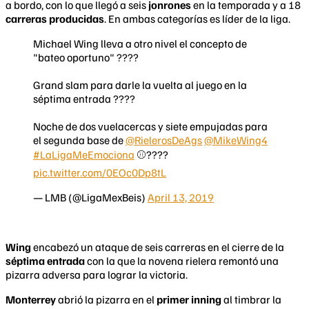
a bordo, con lo que llegó a seis
jonrones
en la temporada y a 18
carreras producidas
. En ambas categorías es líder de la liga.
Michael Wing lleva a otro nivel el concepto de
"bateo oportuno" ????
Grand slam para darle la vuelta al juego en la
séptima entrada ????
Noche de dos vuelacercas y siete empujadas para
el segunda base de
@RielerosDeAgs
@MikeWing4
#LaLigaMeEmociona
⚾????
pic.twitter.com/0EOc0Dp8tL
— LMB (@LigaMexBeis)
April 13, 2019
Wing
encabezó un ataque de seis carreras en el cierre de la
séptima entrada
con la que la novena rielera remontó una
pizarra adversa para lograr la victoria.
Monterrey
abrió la pizarra en el
primer
inning
al timbrar la