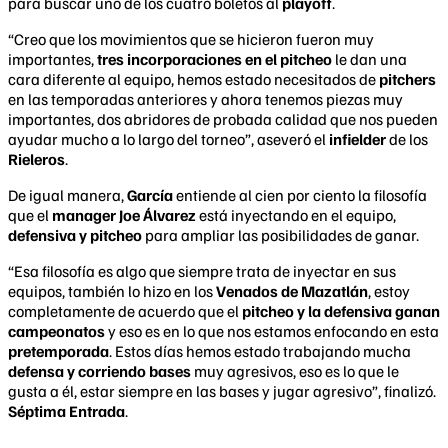
para buscar uno de los cuatro boletos al
playoff
.
“Creo que los movimientos que se hicieron fueron muy
importantes,
tres incorporaciones en el pitcheo
le dan una
cara diferente al equipo, hemos estado necesitados de
pitchers
en las temporadas anteriores y ahora tenemos piezas muy
importantes, dos abridores de probada calidad que nos pueden
ayudar mucho a lo largo del torneo”, aseveró el
infielder
de los
Rieleros
.
De igual manera,
García
entiende al cien por ciento la filosofía
que el
manager Joe Álvarez
está inyectando en el equipo,
defensiva y pitcheo
para ampliar las posibilidades de ganar.
“Esa filosofía es algo que siempre trata de inyectar en sus
equipos, también lo hizo en los
Venados de Mazatlán
, estoy
completamente de acuerdo que el
pitcheo y la defensiva ganan
campeonatos
y eso es en lo que nos estamos enfocando en esta
pretemporada
. Estos días hemos estado trabajando mucha
defensa y corriendo bases
muy agresivos, eso es lo que le
gusta a él, estar siempre en las bases y jugar agresivo”, finalizó.
Séptima Entrada
.