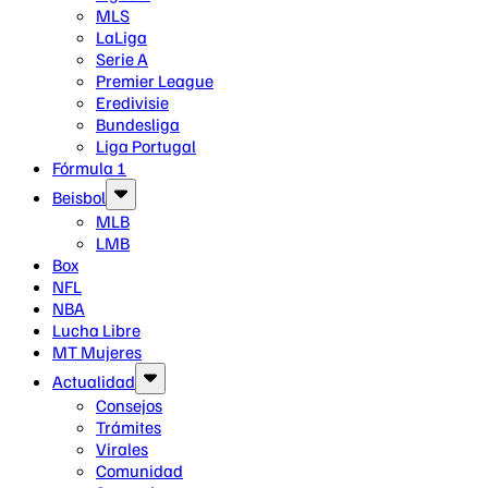
MLS
LaLiga
Serie A
Premier League
Eredivisie
Bundesliga
Liga Portugal
Fórmula 1
Beisbol
MLB
LMB
Box
NFL
NBA
Lucha Libre
MT Mujeres
Actualidad
Consejos
Trámites
Virales
Comunidad