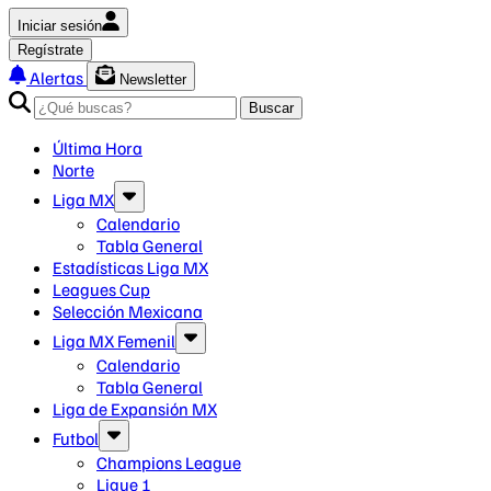
Iniciar sesión
Regístrate
Alertas
Newsletter
Buscar
Última Hora
Norte
Liga MX
Calendario
Tabla General
Estadísticas Liga MX
Leagues Cup
Selección Mexicana
Liga MX Femenil
Calendario
Tabla General
Liga de Expansión MX
Futbol
Champions League
Ligue 1