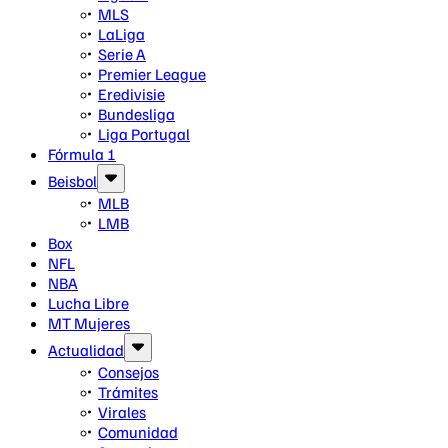
MLS
LaLiga
Serie A
Premier League
Eredivisie
Bundesliga
Liga Portugal
Fórmula 1
Beisbol
MLB
LMB
Box
NFL
NBA
Lucha Libre
MT Mujeres
Actualidad
Consejos
Trámites
Virales
Comunidad