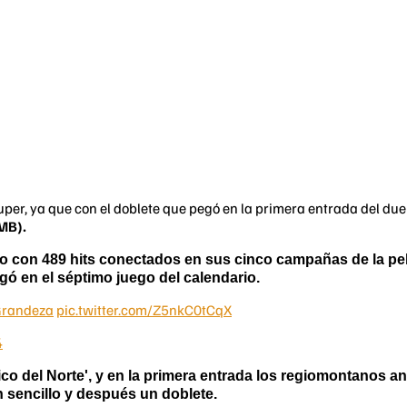
uper, ya que con el doblete que pegó en la primera entrada del due
LMB).
rano con 489 hits conectados en sus cinco campañas de la pe
egó en el séptimo juego del calendario.
randeza
pic.twitter.com/Z5nkC0tCqX
4
sico del Norte', y en la primera entrada los regiomontanos 
un sencillo y después un doblete.