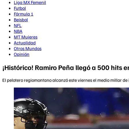
Liga MX Femenil
Futbol
Fórmula 1
Beisbol
NFL
NBA
MT Mujeres
Actualidad
Otros Mundos
Opinión
¡Histórico! Ramiro Peña llegó a 500 hits 
El pelotero regiomontano alcanzó este viernes el medio millar d