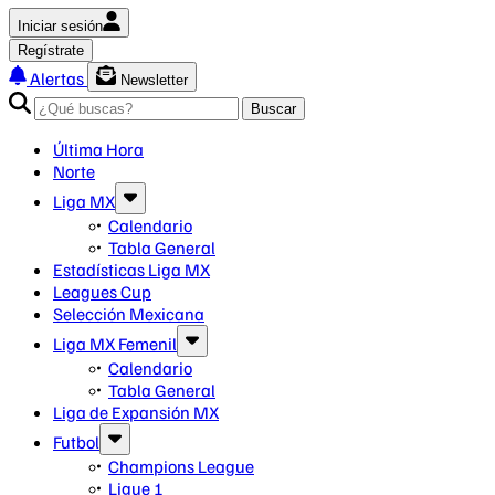
Iniciar sesión
Regístrate
Alertas
Newsletter
Buscar
Última Hora
Norte
Liga MX
Calendario
Tabla General
Estadísticas Liga MX
Leagues Cup
Selección Mexicana
Liga MX Femenil
Calendario
Tabla General
Liga de Expansión MX
Futbol
Champions League
Ligue 1