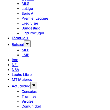
MLS
LaLiga
Serie A
Premier League
Eredivisie
Bundesliga
Liga Portugal
Fórmula 1
Beisbol
MLB
LMB
Box
NFL
NBA
Lucha Libre
MT Mujeres
Actualidad
Consejos
Trámites
Virales
Comunidad