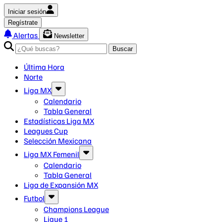
Iniciar sesión
Regístrate
Alertas
Newsletter
Buscar
Última Hora
Norte
Liga MX
Calendario
Tabla General
Estadísticas Liga MX
Leagues Cup
Selección Mexicana
Liga MX Femenil
Calendario
Tabla General
Liga de Expansión MX
Futbol
Champions League
Ligue 1