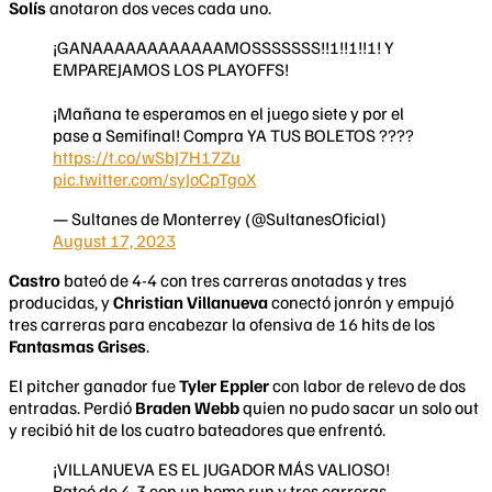
Solís
anotaron dos veces cada uno.
¡GANAAAAAAAAAAAAMOSSSSSSS!!!!!!!!!! Y
EMPAREJAMOS LOS PLAYOFFS!
¡Mañana te esperamos en el juego siete y por el
pase a Semifinal! Compra YA TUS BOLETOS ????
https://t.co/wSbJ7H17Zu
pic.twitter.com/syJoCpTgoX
— Sultanes de Monterrey (@SultanesOficial)
August 17, 2023
Castro
bateó de 4-4 con tres carreras anotadas y tres
producidas, y
Christian Villanueva
conectó jonrón y empujó
tres carreras para encabezar la ofensiva de 16 hits de los
Fantasmas Grises
.
El pitcher ganador fue
Tyler Eppler
con labor de relevo de dos
entradas. Perdió
Braden Webb
quien no pudo sacar un solo out
y recibió hit de los cuatro bateadores que enfrentó.
¡VILLANUEVA ES EL JUGADOR MÁS VALIOSO!
Bateó de 4-3 con un home run y tres carreras