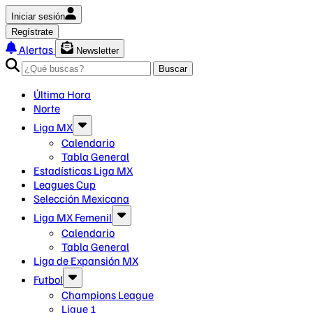
Iniciar sesión
Regístrate
Alertas
Newsletter
Buscar
Última Hora
Norte
Liga MX
Calendario
Tabla General
Estadísticas Liga MX
Leagues Cup
Selección Mexicana
Liga MX Femenil
Calendario
Tabla General
Liga de Expansión MX
Futbol
Champions League
Ligue 1