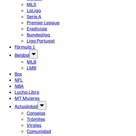
MLS
LaLiga
Serie A
Premier League
Eredivisie
Bundesliga
Liga Portugal
Fórmula 1
Beisbol
MLB
LMB
Box
NFL
NBA
Lucha Libre
MT Mujeres
Actualidad
Consejos
Trámites
Virales
Comunidad