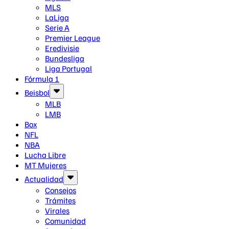
MLS
LaLiga
Serie A
Premier League
Eredivisie
Bundesliga
Liga Portugal
Fórmula 1
Beisbol
MLB
LMB
Box
NFL
NBA
Lucha Libre
MT Mujeres
Actualidad
Consejos
Trámites
Virales
Comunidad