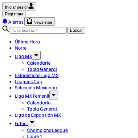
Iniciar sesión
Regístrate
Alertas
Newsletter
Buscar
Última Hora
Norte
Liga MX
Calendario
Tabla General
Estadísticas Liga MX
Leagues Cup
Selección Mexicana
Liga MX Femenil
Calendario
Tabla General
Liga de Expansión MX
Futbol
Champions League
Ligue 1