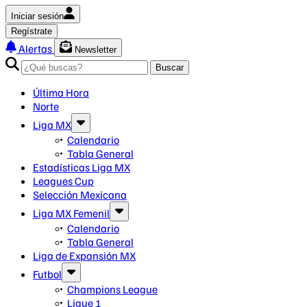
Iniciar sesión
Regístrate
Alertas
Newsletter
Buscar
Última Hora
Norte
Liga MX
Calendario
Tabla General
Estadísticas Liga MX
Leagues Cup
Selección Mexicana
Liga MX Femenil
Calendario
Tabla General
Liga de Expansión MX
Futbol
Champions League
Ligue 1