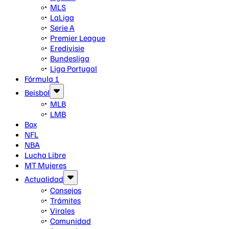
MLS
LaLiga
Serie A
Premier League
Eredivisie
Bundesliga
Liga Portugal
Fórmula 1
Beisbol
MLB
LMB
Box
NFL
NBA
Lucha Libre
MT Mujeres
Actualidad
Consejos
Trámites
Virales
Comunidad