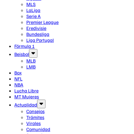
MLS
LaLiga
Serie A
Premier League
Eredivisie
Bundesliga
Liga Portugal
Fórmula 1
Beisbol
MLB
LMB
Box
NFL
NBA
Lucha Libre
MT Mujeres
Actualidad
Consejos
Trámites
Virales
Comunidad