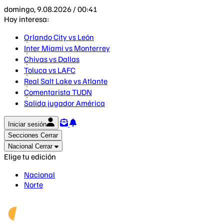
domingo, 9.08.2026 / 00:41
Hoy interesa:
Orlando City vs León
Inter Miami vs Monterrey
Chivas vs Dallas
Toluca vs LAFC
Real Salt Lake vs Atlante
Comentarista TUDN
Salida jugador América
Iniciar sesión
Secciones
Cerrar
Nacional
Cerrar
Elige tu edición
Nacional
Norte