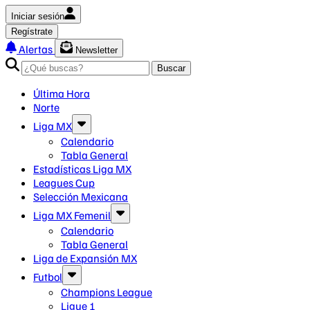
Iniciar sesión
Regístrate
Alertas
Newsletter
Buscar
Última Hora
Norte
Liga MX
Calendario
Tabla General
Estadísticas Liga MX
Leagues Cup
Selección Mexicana
Liga MX Femenil
Calendario
Tabla General
Liga de Expansión MX
Futbol
Champions League
Ligue 1