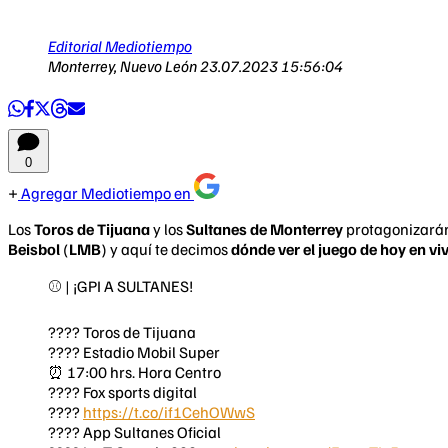
Editorial Mediotiempo
Monterrey, Nuevo León
23.07.2023 15:56:04
0
Agregar Mediotiempo en
Los
Toros de Tijuana
y los
Sultanes de Monterrey
protagonizará
Beisbol
(
LMB
) y aquí te decimos
dónde ver el juego de hoy en vi
⚾️ | ¡GPI A SULTANES!
???? Toros de Tijuana
????️ Estadio Mobil Super
⏰ 17:00 hrs. Hora Centro
???? Fox sports digital
????
https://t.co/if1CehOWwS
???? App Sultanes Oficial