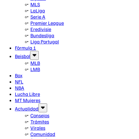
MLS
LaLiga
Serie A
Premier League
Eredivisie
Bundesliga
Liga Portugal
Fórmula 1
Beisbol
MLB
LMB
Box
NFL
NBA
Lucha Libre
MT Mujeres
Actualidad
Consejos
Trámites
Virales
Comunidad