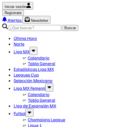
Iniciar sesión
Regístrate
Alertas
Newsletter
Buscar
Última Hora
Norte
Liga MX
Calendario
Tabla General
Estadísticas Liga MX
Leagues Cup
Selección Mexicana
Liga MX Femenil
Calendario
Tabla General
Liga de Expansión MX
Futbol
Champions League
Ligue 1