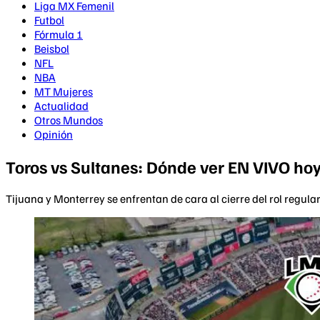
Liga MX Femenil
Futbol
Fórmula 1
Beisbol
NFL
NBA
MT Mujeres
Actualidad
Otros Mundos
Opinión
Toros vs Sultanes: Dónde ver EN VIVO hoy
Tijuana y Monterrey se enfrentan de cara al cierre del rol regula