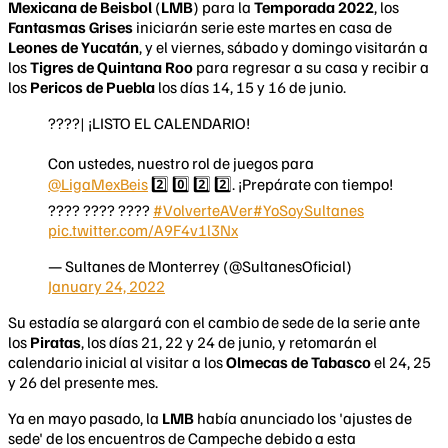
Mexicana de Beisbol
(
LMB
) para la
Temporada 2022
, los
Fantasmas Grises
iniciarán serie este martes en casa de
Leones de Yucatán
, y el viernes, sábado y domingo visitarán a
los
Tigres de Quintana Roo
para regresar a su casa y recibir a
los
Pericos de Puebla
los días 14, 15 y 16 de junio.
????| ¡LISTO EL CALENDARIO!
Con ustedes, nuestro rol de juegos para
@LigaMexBeis
2️⃣ 0️⃣ 2️⃣ 2️⃣. ¡Prepárate con tiempo!
???? ???? ????
#VolverteAVer
#YoSoySultanes
pic.twitter.com/A9F4v1l3Nx
— Sultanes de Monterrey (@SultanesOficial)
January 24, 2022
​Su estadía se alargará con el cambio de sede de la serie ante
los
Piratas
, los días 21, 22 y 24 de junio, y retomarán el
calendario inicial al visitar a los
Olmecas de Tabasco
el 24, 25
y 26 del presente mes.
Ya en mayo pasado, la
LMB
había anunciado los 'ajustes de
sede' de los encuentros de Campeche debido a esta