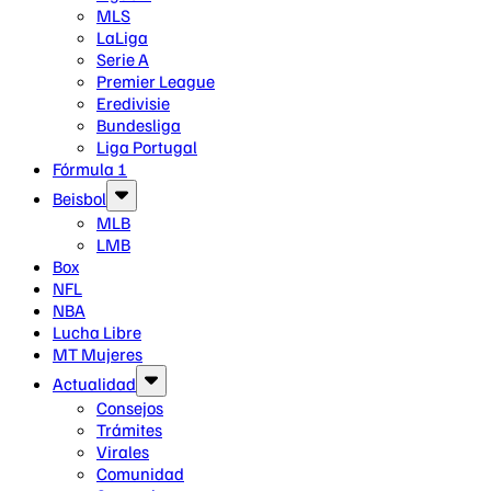
MLS
LaLiga
Serie A
Premier League
Eredivisie
Bundesliga
Liga Portugal
Fórmula 1
Beisbol
MLB
LMB
Box
NFL
NBA
Lucha Libre
MT Mujeres
Actualidad
Consejos
Trámites
Virales
Comunidad