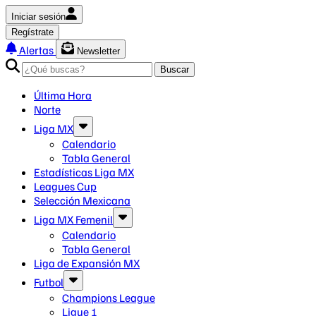
Iniciar sesión
Regístrate
Alertas
Newsletter
Buscar
Última Hora
Norte
Liga MX
Calendario
Tabla General
Estadísticas Liga MX
Leagues Cup
Selección Mexicana
Liga MX Femenil
Calendario
Tabla General
Liga de Expansión MX
Futbol
Champions League
Ligue 1