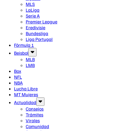
MLS
LaLiga
Serie A
Premier League
Eredivisie
Bundesliga
Liga Portugal
Fórmula 1
Beisbol
MLB
LMB
Box
NFL
NBA
Lucha Libre
MT Mujeres
Actualidad
Consejos
Trámites
Virales
Comunidad