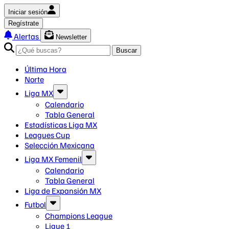
Iniciar sesión
Regístrate
Alertas
Newsletter
Buscar
Última Hora
Norte
Liga MX
Calendario
Tabla General
Estadísticas Liga MX
Leagues Cup
Selección Mexicana
Liga MX Femenil
Calendario
Tabla General
Liga de Expansión MX
Futbol
Champions League
Ligue 1