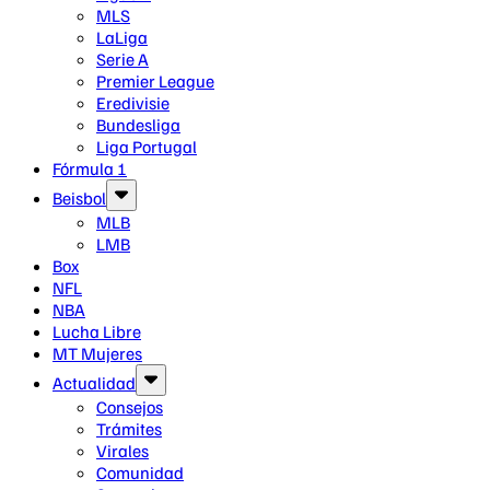
MLS
LaLiga
Serie A
Premier League
Eredivisie
Bundesliga
Liga Portugal
Fórmula 1
Beisbol
MLB
LMB
Box
NFL
NBA
Lucha Libre
MT Mujeres
Actualidad
Consejos
Trámites
Virales
Comunidad