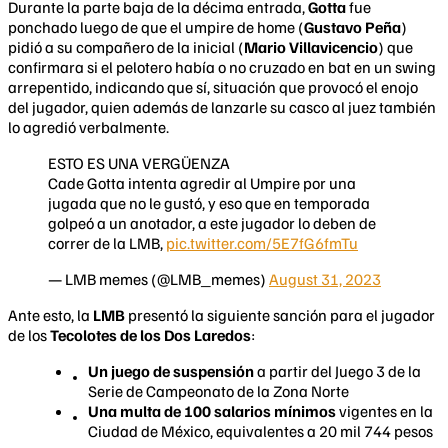
Durante la parte baja de la décima entrada,
Gotta
fue
ponchado luego de que el umpire de home (
Gustavo Peña
)
pidió a su compañero de la inicial (
Mario Villavicencio
) que
confirmara si el pelotero había o no cruzado en bat en un swing
arrepentido, indicando que sí, situación que provocó el enojo
del jugador, quien además de lanzarle su casco al juez también
lo agredió verbalmente.
ESTO ES UNA VERGÜENZA
Cade Gotta intenta agredir al Umpire por una
jugada que no le gustó, y eso que en temporada
golpeó a un anotador, a este jugador lo deben de
correr de la LMB,
pic.twitter.com/5E7fG6fmTu
— LMB memes (@LMB_memes)
August 31, 2023
Ante esto, la
LMB
presentó la siguiente sanción para el jugador
de los
Tecolotes de los Dos Laredos
:
Un juego de suspensión
a partir del Juego 3 de la
Serie de Campeonato de la Zona Norte
Una multa de 100 salarios mínimos
vigentes en la
Ciudad de México, equivalentes a 20 mil 744 pesos