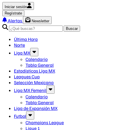
Iniciar sesión
Regístrate
Alertas
Newsletter
Buscar
Última Hora
Norte
Liga MX
Calendario
Tabla General
Estadísticas Liga MX
Leagues Cup
Selección Mexicana
Liga MX Femenil
Calendario
Tabla General
Liga de Expansión MX
Futbol
Champions League
Ligue 1