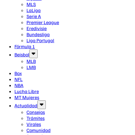
MLS
LaLiga
Serie A
Premier League
Eredivisie
Bundesliga
Liga Portugal
Fórmula 1
Beisbol
MLB
LMB
Box
NFL
NBA
Lucha Libre
MT Mujeres
Actualidad
Consejos
Trámites
Virales
Comunidad