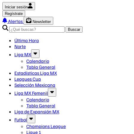
Iniciar sesión
Regístrate
Alertas
Newsletter
Buscar
Última Hora
Norte
Liga MX
Calendario
Tabla General
Estadísticas Liga MX
Leagues Cup
Selección Mexicana
Liga MX Femenil
Calendario
Tabla General
Liga de Expansión MX
Futbol
Champions League
Ligue 1