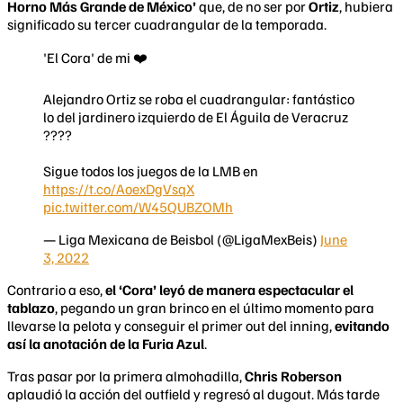
Horno Más Grande de México’
que, de no ser por
Ortiz
, hubiera
significado su tercer cuadrangular de la temporada.
'El Cora' de mi ❤️️
Alejandro Ortiz se roba el cuadrangular: fantástico
lo del jardinero izquierdo de El Águila de Veracruz
????
Sigue todos los juegos de la LMB en
https://t.co/AoexDgVsqX
pic.twitter.com/W45QUBZOMh
— Liga Mexicana de Beisbol (@LigaMexBeis)
June
3, 2022
Contrario a eso,
el ‘Cora’ leyó de manera espectacular el
tablazo
, pegando un gran brinco en el último momento para
llevarse la pelota y conseguir el primer out del inning,
evitando
así la anotación de la Furia Azul
.
Tras pasar por la primera almohadilla,
Chris Roberson
aplaudió la acción del outfield y regresó al dugout. Más tarde