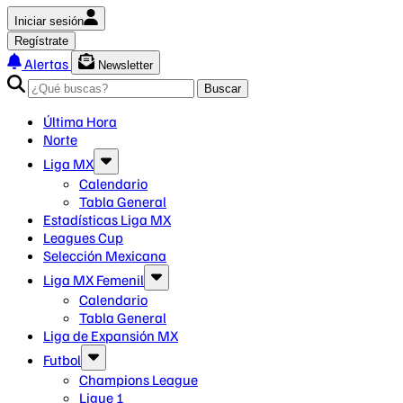
Iniciar sesión
Regístrate
Alertas
Newsletter
Buscar
Última Hora
Norte
Liga MX
Calendario
Tabla General
Estadísticas Liga MX
Leagues Cup
Selección Mexicana
Liga MX Femenil
Calendario
Tabla General
Liga de Expansión MX
Futbol
Champions League
Ligue 1