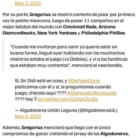
May 3, 2023
Por su parte,
Gregorius
se mostró contento de pisar por primera
vez la pelota mexicana, luego de pasar 11 campañas en el
mejor béisbol del mundo con
Cincinnati Reds
,
Arizona
Diamondbacks
,
New York Yankees
y
Philadelphia Phillies
.
“Cuando me invitaron para venir yo quería estar en
buena forma, llegué ayer hablando con los muchachos
mientras estaba el juego (vs Diablos), y vi a los fanáticos
que estaban muy contentos”, mencionó el neerlandés.
Sí, Sir Didi está en casa, y
#DePisayCorre
platicamos con él y sí, le preguntamos cuando
juega, chécalo aquí ????
#SiempreEnRevolución
???? hey ‼️
pic.twitter.com/CuQgK3LgKx
— Algodoneros Unión Laguna (@AlgodonerosUL)
May 2, 2023
Además,
Gregorius
mencionó que llega con el único
compromiso de ganar vistiendo el jersey de los
Algodoneros
,