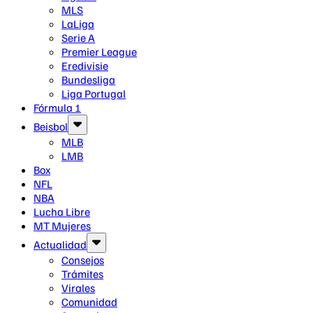
MLS
LaLiga
Serie A
Premier League
Eredivisie
Bundesliga
Liga Portugal
Fórmula 1
Beisbol
MLB
LMB
Box
NFL
NBA
Lucha Libre
MT Mujeres
Actualidad
Consejos
Trámites
Virales
Comunidad