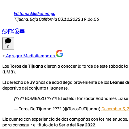
Editorial Mediotiempo
Tijuana, Baja California
03.12.2022 19:26:56
0
Agregar Mediotiempo en
Los
Toros de Tijuana
dieron a conocer la tarde de este sábado la 
(
LMB
).
El derecho de 39 años de edad llega proveniente de los
Leones d
deportivo del conjunto tijuanense.
¡???? BOMBAZO ????! El estelar lanzador Radhames Liz s
— Toros De Tijuana ???? (@TorosDeTijuana)
December 3, 
Liz
cuenta con experiencia de dos campañas con los melenudos, d
para conseguir el título de la
Serie del Rey 2022
.