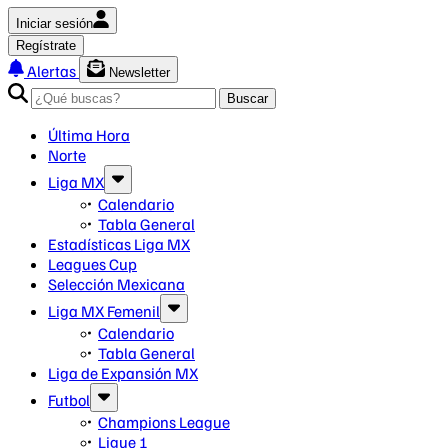
Iniciar sesión
Regístrate
Alertas
Newsletter
Buscar
Última Hora
Norte
Liga MX
Calendario
Tabla General
Estadísticas Liga MX
Leagues Cup
Selección Mexicana
Liga MX Femenil
Calendario
Tabla General
Liga de Expansión MX
Futbol
Champions League
Ligue 1