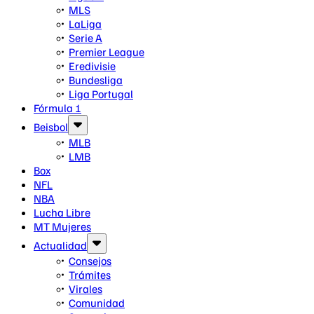
MLS
LaLiga
Serie A
Premier League
Eredivisie
Bundesliga
Liga Portugal
Fórmula 1
Beisbol
MLB
LMB
Box
NFL
NBA
Lucha Libre
MT Mujeres
Actualidad
Consejos
Trámites
Virales
Comunidad