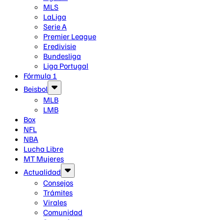
MLS
LaLiga
Serie A
Premier League
Eredivisie
Bundesliga
Liga Portugal
Fórmula 1
Beisbol
MLB
LMB
Box
NFL
NBA
Lucha Libre
MT Mujeres
Actualidad
Consejos
Trámites
Virales
Comunidad