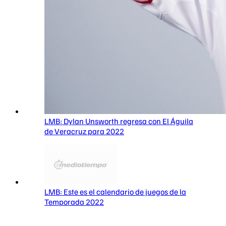
LMB: Dylan Unsworth regresa con El Águila
de Veracruz para 2022
LMB: Este es el calendario de juegos de la
Temporada 2022