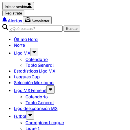
Iniciar sesión
Regístrate
Alertas
Newsletter
Buscar
Última Hora
Norte
Liga MX
Calendario
Tabla General
Estadísticas Liga MX
Leagues Cup
Selección Mexicana
Liga MX Femenil
Calendario
Tabla General
Liga de Expansión MX
Futbol
Champions League
Ligue 1