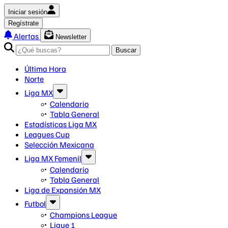
Iniciar sesión
Regístrate
Alertas
Newsletter
Buscar
Última Hora
Norte
Liga MX
Calendario
Tabla General
Estadísticas Liga MX
Leagues Cup
Selección Mexicana
Liga MX Femenil
Calendario
Tabla General
Liga de Expansión MX
Futbol
Champions League
Ligue 1