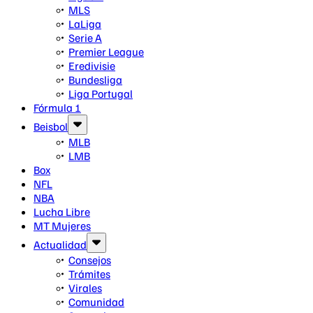
MLS
LaLiga
Serie A
Premier League
Eredivisie
Bundesliga
Liga Portugal
Fórmula 1
Beisbol
MLB
LMB
Box
NFL
NBA
Lucha Libre
MT Mujeres
Actualidad
Consejos
Trámites
Virales
Comunidad