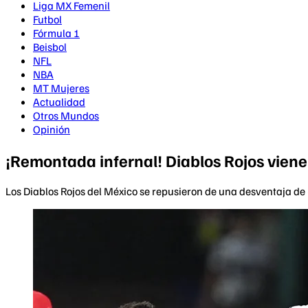
Liga MX Femenil
Futbol
Fórmula 1
Beisbol
NFL
NBA
MT Mujeres
Actualidad
Otros Mundos
Opinión
¡Remontada infernal! Diablos Rojos viene 
Los Diablos Rojos del México se repusieron de una desventaja de