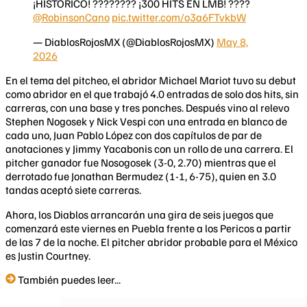
¡HISTÓRICO! ???????? ¡300 HITS EN LMB! ????
@RobinsonCano
pic.twitter.com/o3a6FTvkbW
— DiablosRojosMX (@DiablosRojosMX)
May 8,
2026
En el tema del pitcheo, el abridor Michael Mariot tuvo su debut
como abridor en el que trabajó 4.0 entradas de solo dos hits, sin
carreras, con una base y tres ponches. Después vino al relevo
Stephen Nogosek y Nick Vespi con una entrada en blanco de
cada uno, Juan Pablo López con dos capítulos de par de
anotaciones y Jimmy Yacabonis con un rollo de una carrera. El
pitcher ganador fue Nosogosek (3-0, 2.70) mientras que el
derrotado fue Jonathan Bermudez (1-1, 6-75), quien en 3.0
tandas aceptó siete carreras.
Ahora, los Diablos arrancarán una gira de seis juegos que
comenzará este viernes en Puebla frente a los Pericos a partir
de las 7 de la noche. El pitcher abridor probable para el México
es Justin Courtney.
También puedes leer...