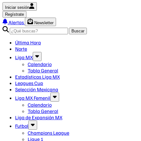
Iniciar sesión
Regístrate
Alertas
Newsletter
Buscar
Última Hora
Norte
Liga MX
Calendario
Tabla General
Estadísticas Liga MX
Leagues Cup
Selección Mexicana
Liga MX Femenil
Calendario
Tabla General
Liga de Expansión MX
Futbol
Champions League
Ligue 1