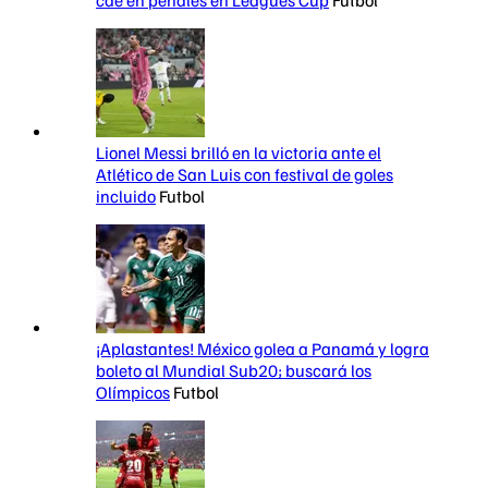
Lionel Messi brilló en la victoria ante el
Atlético de San Luis con festival de goles
incluido
Futbol
¡Aplastantes! México golea a Panamá y logra
boleto al Mundial Sub20; buscará los
Olímpicos
Futbol