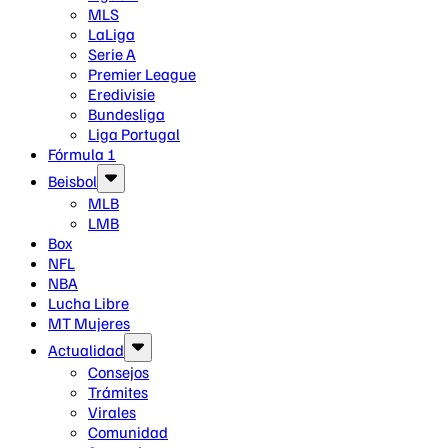
MLS
LaLiga
Serie A
Premier League
Eredivisie
Bundesliga
Liga Portugal
Fórmula 1
Beisbol
MLB
LMB
Box
NFL
NBA
Lucha Libre
MT Mujeres
Actualidad
Consejos
Trámites
Virales
Comunidad