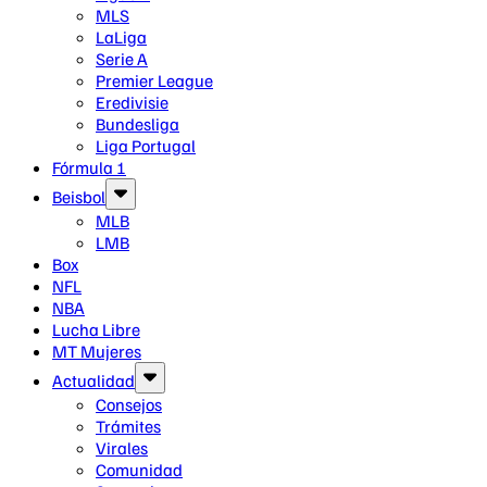
MLS
LaLiga
Serie A
Premier League
Eredivisie
Bundesliga
Liga Portugal
Fórmula 1
Beisbol
MLB
LMB
Box
NFL
NBA
Lucha Libre
MT Mujeres
Actualidad
Consejos
Trámites
Virales
Comunidad