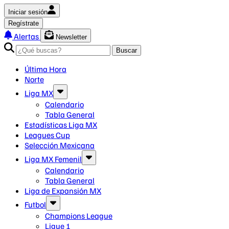
Iniciar sesión
Regístrate
Alertas
Newsletter
Buscar
Última Hora
Norte
Liga MX
Calendario
Tabla General
Estadísticas Liga MX
Leagues Cup
Selección Mexicana
Liga MX Femenil
Calendario
Tabla General
Liga de Expansión MX
Futbol
Champions League
Ligue 1