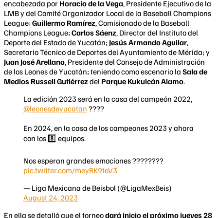
encabezada por
Horacio de la Vega
, Presidente Ejecutivo de la
LMB y del Comité Organizador Local de la Baseball Champions
League;
Guillermo Ramírez
, Comisionado de la Baseball
Champions League;
Carlos Sáenz
, Director del Instituto del
Deporte del Estado de Yucatán;
Jesús Armando Aguilar
,
Secretario Técnico de Deportes del Ayuntamiento de Mérida; y
Juan José Arellano
, Presidente del Consejo de Administración
de los Leones de Yucatán; teniendo como escenario la
Sala de
Medios Russell Gutiérrez
del
Parque Kukulcán Alamo
.
La edición 2023 será en la casa del campeón 2022,
@leonesdeyucatan
????
En 2024, en la casa de los campeones 2023 y ahora
con los 8️⃣ equipos.
Nos esperan grandes emociones ????????
pic.twitter.com/meyRK9teV3
— Liga Mexicana de Beisbol (@LigaMexBeis)
August 24, 2023
En ella se detalló que el torneo
dará inicio el próximo jueves 28