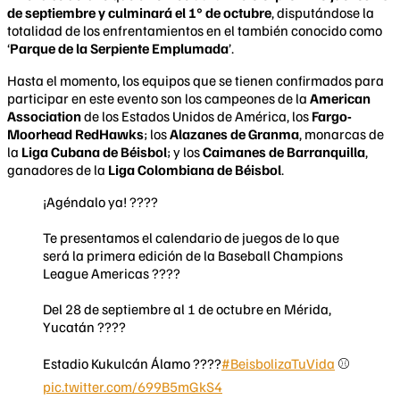
de septiembre y culminará el 1° de octubre
, disputándose la
totalidad de los enfrentamientos en el también conocido como
‘
Parque de la Serpiente Emplumada
’.
Hasta el momento, los equipos que se tienen confirmados para
participar en este evento son los campeones de la
American
Association
de los Estados Unidos de América, los
Fargo-
Moorhead RedHawks
; los
Alazanes de Granma
, monarcas de
la
Liga Cubana de Béisbol
; y los
Caimanes de Barranquilla
,
ganadores de la
Liga Colombiana de Béisbol
.
¡Agéndalo ya! ????️
Te presentamos el calendario de juegos de lo que
será la primera edición de la Baseball Champions
League Americas ????
Del 28 de septiembre al 1 de octubre en Mérida,
Yucatán ????
Estadio Kukulcán Álamo ????️
#BeisbolizaTuVida
⚾️
pic.twitter.com/699B5mGkS4