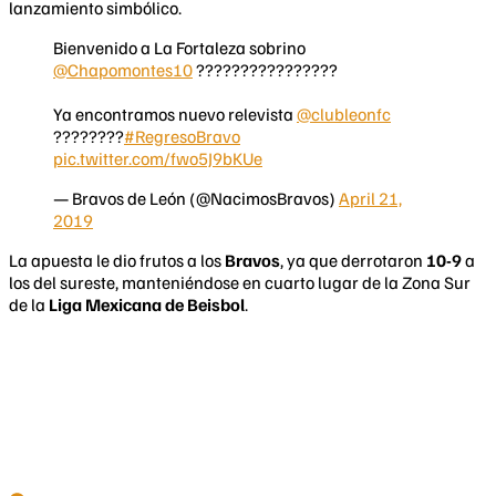
lanzamiento simbólico.
Bienvenido a La Fortaleza sobrino
@Chapomontes10
????????????????
Ya encontramos nuevo relevista
@clubleonfc
????????
#RegresoBravo
pic.twitter.com/fwo5J9bKUe
— Bravos de León (@NacimosBravos)
April 21,
2019
La apuesta le dio frutos a los
Bravos
, ya que derrotaron
10-9
a
los del sureste, manteniéndose en cuarto lugar de la Zona Sur
de la
Liga Mexicana de Beisbol
.