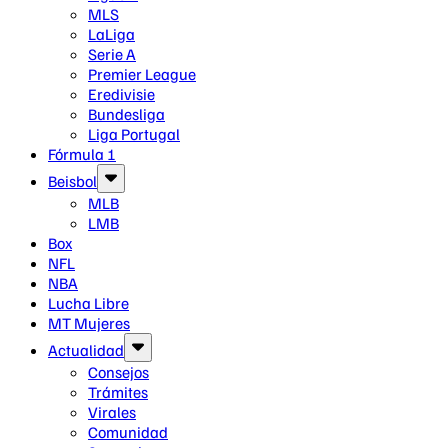
MLS
LaLiga
Serie A
Premier League
Eredivisie
Bundesliga
Liga Portugal
Fórmula 1
Beisbol
MLB
LMB
Box
NFL
NBA
Lucha Libre
MT Mujeres
Actualidad
Consejos
Trámites
Virales
Comunidad