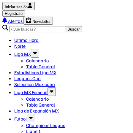
Iniciar sesión
Regístrate
Alertas
Newsletter
Buscar
Última Hora
Norte
Liga MX
Calendario
Tabla General
Estadísticas Liga MX
Leagues Cup
Selección Mexicana
Liga MX Femenil
Calendario
Tabla General
Liga de Expansión MX
Futbol
Champions League
Ligue 1