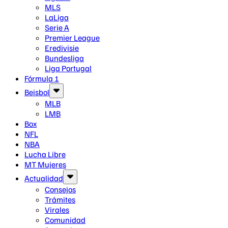
MLS
LaLiga
Serie A
Premier League
Eredivisie
Bundesliga
Liga Portugal
Fórmula 1
Beisbol
MLB
LMB
Box
NFL
NBA
Lucha Libre
MT Mujeres
Actualidad
Consejos
Trámites
Virales
Comunidad