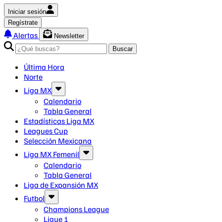
Iniciar sesión
Regístrate
Alertas
Newsletter
Buscar
Última Hora
Norte
Liga MX
Calendario
Tabla General
Estadísticas Liga MX
Leagues Cup
Selección Mexicana
Liga MX Femenil
Calendario
Tabla General
Liga de Expansión MX
Futbol
Champions League
Ligue 1