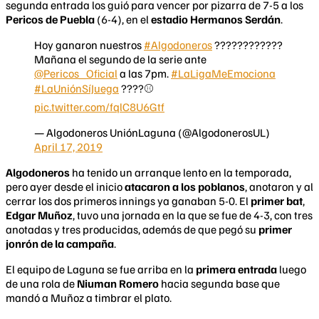
segunda entrada los guió para vencer por pizarra de 7-5 a los
Pericos de Puebla
(6-4), en el
estadio Hermanos Serdán
.
Hoy ganaron nuestros
#Algodoneros
????????????
Mañana el segundo de la serie ante
@Pericos_Oficial
a las 7pm.
#LaLigaMeEmociona
#LaUniónSíJuega
????⚾️
pic.twitter.com/fqlC8U6Gtf
— Algodoneros UniónLaguna (@AlgodonerosUL)
April 17, 2019
Algodoneros
ha tenido un arranque lento en la temporada,
pero ayer desde el inicio
atacaron a los poblanos
, anotaron y al
cerrar los dos primeros innings ya ganaban 5-0. El
primer bat
,
Edgar Muñoz
, tuvo una jornada en la que se fue de 4-3, con tres
anotadas y tres producidas, además de que pegó su
primer
jonrón de la campaña
.
El equipo de Laguna se fue arriba en la
primera entrada
luego
de una rola de
Niuman Romero
hacia segunda base que
mandó a Muñoz a timbrar el plato.