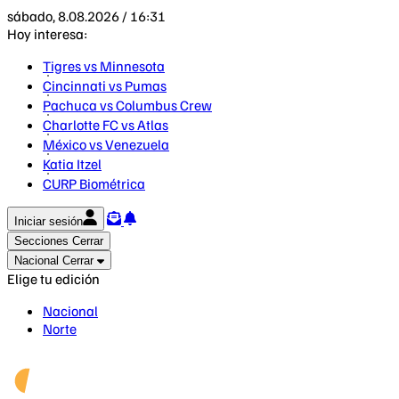
sábado, 8.08.2026 / 16:31
Hoy interesa:
Tigres vs Minnesota
Cincinnati vs Pumas
Pachuca vs Columbus Crew
Charlotte FC vs Atlas
México vs Venezuela
Katia Itzel
CURP Biométrica
Iniciar sesión
Secciones
Cerrar
Nacional
Cerrar
Elige tu edición
Nacional
Norte