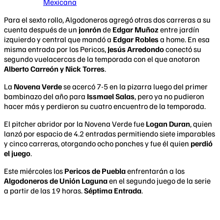
Mexicana
Para el sexto rollo, Algodoneros agregó otras dos carreras a su
cuenta después de un
jonrón
de
Edgar Muñoz
entre jardín
izquierdo y central que mandó a
Edgar Robles
a home. En esa
misma entrada por los Pericos,
Jesús Arredondo
conectó su
segundo vuelacercas de la temporada con el que anotaron
Alberto Carreón y Nick Torres
.
La
Novena Verde
se acercó 7-5 en la pizarra luego del primer
bambinazo del año para
Issmael Salas
, pero ya no pudieron
hacer más y perdieron su cuatro encuentro de la temporada.
El pitcher abridor por la Novena Verde fue
Logan Duran
, quien
lanzó por espacio de 4.2 entradas permitiendo siete imparables
y cinco carreras, otorgando ocho ponches y fue él quien
perdió
el juego
.
Este miércoles los
Pericos de Puebla
enfrentarán a los
Algodoneros de Unión Laguna
en el segundo juego de la serie
a partir de las 19 horas.
Séptima Entrada
.