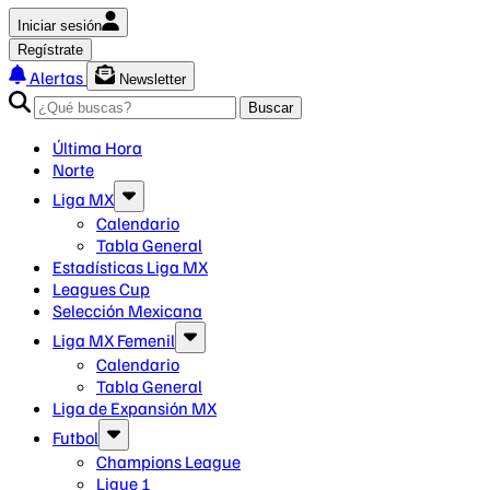
Iniciar sesión
Regístrate
Alertas
Newsletter
Buscar
Última Hora
Norte
Liga MX
Calendario
Tabla General
Estadísticas Liga MX
Leagues Cup
Selección Mexicana
Liga MX Femenil
Calendario
Tabla General
Liga de Expansión MX
Futbol
Champions League
Ligue 1