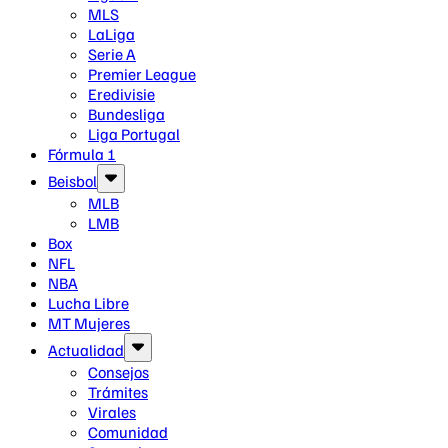
MLS
LaLiga
Serie A
Premier League
Eredivisie
Bundesliga
Liga Portugal
Fórmula 1
Beisbol
MLB
LMB
Box
NFL
NBA
Lucha Libre
MT Mujeres
Actualidad
Consejos
Trámites
Virales
Comunidad