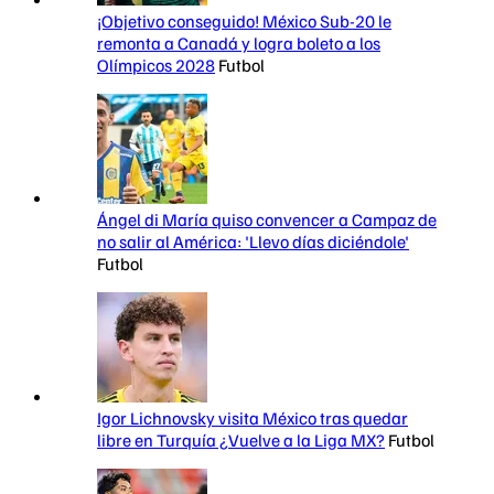
¡Objetivo conseguido! México Sub-20 le
remonta a Canadá y logra boleto a los
Olímpicos 2028
Futbol
Ángel di María quiso convencer a Campaz de
no salir al América: 'Llevo días diciéndole'
Futbol
Igor Lichnovsky visita México tras quedar
libre en Turquía ¿Vuelve a la Liga MX?
Futbol