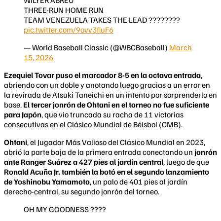
THREE-RUN HOME RUN
TEAM VENEZUELA TAKES THE LEAD ????????
pic.twitter.com/9ovv3fluF6
— World Baseball Classic (@WBCBaseball)
March
15, 2026
Ezequiel Tovar puso el marcador 8-5 en la octava entrada
,
abriendo con un doble y anotando luego gracias a un error en
la revirada de Atsuki Taneichi en un intento por sorprenderlo en
base.
El tercer jonrón de Ohtani en el torneo no fue suficiente
para Japón
, que vio truncada su racha de 11 victorias
consecutivas en el Clásico Mundial de Béisbol (CMB).
Ohtani
, el Jugador Más Valioso del Clásico Mundial en 2023,
abrió la parte baja de la primera entrada conectando un
jonrón
ante Ranger Suárez a 427 pies al jardín central
, luego de que
Ronald Acuña Jr. también la botó en el segundo lanzamiento
de Yoshinobu Yamamoto
, un palo de 401 pies al jardín
derecho-central, su segundo jonrón del torneo.
OH MY GOODNESS ????