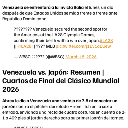
Venezuela se enfrentará a la invicta Italia
el lunes, un día
después de que Estados Unidos se mida frente a frente ante
República Dominicana.
???????? Venezuela secured the second spot for
the Americas at the LA28 Olympic Games,
confirming their berth with a win over Japan.
#LA28
||
@LA28
|| ???? MLB
pic.twitter.com/j1Ev1aEUew
— WBSC ⚾???? (@WBSC)
March 15, 2026
Venezuela vs. Japón: Resumen |
Cuartos de Final del Clásico Mundial
2026
Abreu le dio a Venezuela una ventaja de 7-5 al conectar un
jonrón
contra el pitcher derrotado Hiromi Itoh en la sexta
entrada, enviando una recta de cuatro costuras en cuenta de 2-
1 a 409 pies al jardín derecho para su primer jonrón del torneo.
WILYER ABREU