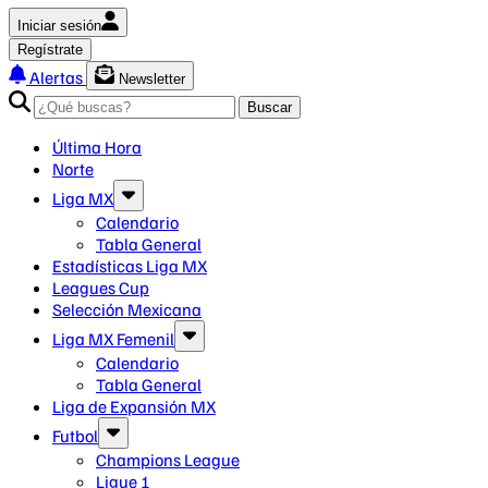
Iniciar sesión
Regístrate
Alertas
Newsletter
Buscar
Última Hora
Norte
Liga MX
Calendario
Tabla General
Estadísticas Liga MX
Leagues Cup
Selección Mexicana
Liga MX Femenil
Calendario
Tabla General
Liga de Expansión MX
Futbol
Champions League
Ligue 1