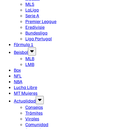
MLS
LaLiga
Serie A
Premier League
Eredivisie
Bundesliga
Liga Portugal
Fórmula 1
Beisbol
MLB
LMB
Box
NFL
NBA
Lucha Libre
MT Mujeres
Actualidad
Consejos
Trámites
Virales
Comunidad