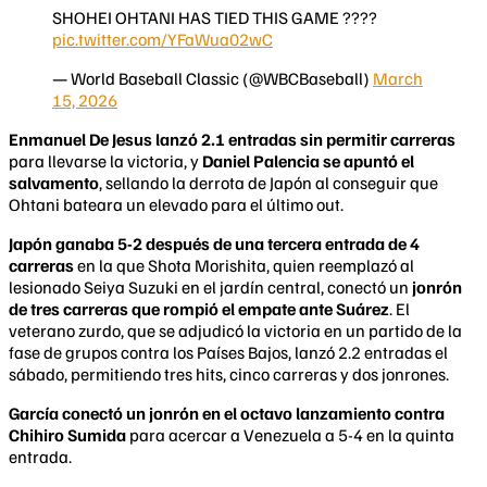
SHOHEI OHTANI HAS TIED THIS GAME ????
pic.twitter.com/YFaWua02wC
— World Baseball Classic (@WBCBaseball)
March
15, 2026
Enmanuel De Jesus lanzó 2.1 entradas sin permitir carreras
para llevarse la victoria, y
Daniel Palencia se apuntó el
salvamento
, sellando la derrota de Japón al conseguir que
Ohtani bateara un elevado para el último out.
Japón ganaba 5-2 después de una tercera entrada de 4
carreras
en la que Shota Morishita, quien reemplazó al
lesionado Seiya Suzuki en el jardín central, conectó un
jonrón
de tres carreras que rompió el empate ante Suárez
. El
veterano zurdo, que se adjudicó la victoria en un partido de la
fase de grupos contra los Países Bajos, lanzó 2.2 entradas el
sábado, permitiendo tres hits, cinco carreras y dos jonrones.
García conectó un jonrón en el octavo lanzamiento contra
Chihiro Sumida
para acercar a Venezuela a 5-4 en la quinta
entrada.