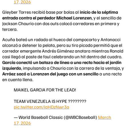
17, 2026
Gleyber Torres recibió base por bolas al
inicio de la séptima
entrada contra el perdedor Michael Lorenzen
, y el sencillo de
Jackson Chourio con dos outs colocó corredores en primera y
tercera.
Acuña bateó un rodado al hueco del campocorto y Antonacci
alcanzó a detener la pelota, pero su tiro picado permitió que el
corredor emergente Andrés Giménez anotara mientras Ronald
casi llegó al poste de foul celebrando un hit dentro del cuadro.
García conectó un batazo de línea a una recta hacia el jardín
izquierdo
, impulsando a Chourio con la carrera de la ventaja, y
Arráez sacó a Lorenzen del juego con un sencillo
a una recta
en cuenta llena.
MAIKEL GARCIA FOR THE LEAD!
TEAM VENEZUELA IS HYPE ????????
pic.twitter.com/IaHDzNwr3a
— World Baseball Classic (@WBCBaseball)
March
17, 2026