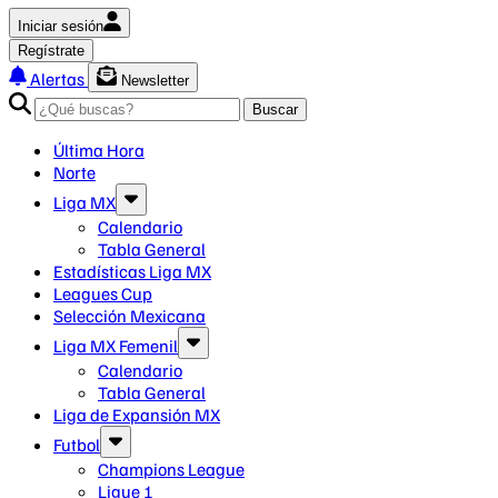
Iniciar sesión
Regístrate
Alertas
Newsletter
Buscar
Última Hora
Norte
Liga MX
Calendario
Tabla General
Estadísticas Liga MX
Leagues Cup
Selección Mexicana
Liga MX Femenil
Calendario
Tabla General
Liga de Expansión MX
Futbol
Champions League
Ligue 1