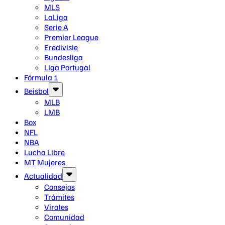
MLS
LaLiga
Serie A
Premier League
Eredivisie
Bundesliga
Liga Portugal
Fórmula 1
Beisbol
MLB
LMB
Box
NFL
NBA
Lucha Libre
MT Mujeres
Actualidad
Consejos
Trámites
Virales
Comunidad