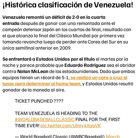
¡Histórica clasificación de Venezuela!
Venezuela remontó un déficit de 2-0 en la cuarta
entrada
después de ganar con una remontada ante el
campeón defensor Japón en los cuartos de final, resultado con
el que alcanza la final del Clásico Mundial por primera vez
tomando revancha luego de perder ante Corea del Sur en su
única semifinal anterior en 2009.
Se enfrentará a Estados Unidos por el título
el martes por la
noche y parece probable que
Eduardo Rodríguez
sea el abridor
contra
Nolan McLean
de los estadounidenses. Dado que ambos
equipos tienen un récord de 5-1,
se realizó un cara o cruz el
lunes para determinar al home team
, y Estados Unidos resultó
ganador de la moneda al aire.
TICKET PUNCHED ????️
TEAM VENEZUELA IS HEADING TO THE
#WORLDBASEBALLCLASSIC
FINAL FOR THE FIRST
TIME EVER!
pic.twitter.com/Ulmy4XqqVK
— World Baseball Classic (@WBCBaseball)
March