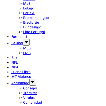
MLS
LaLiga
Serie A
Premier League
Eredivisie
Bundesliga
Liga Portugal
Fórmula 1
Beisbol
MLB
LMB
Box
NFL
NBA
Lucha Libre
MT Mujeres
Actualidad
Consejos
Trámites
Virales
Comunidad