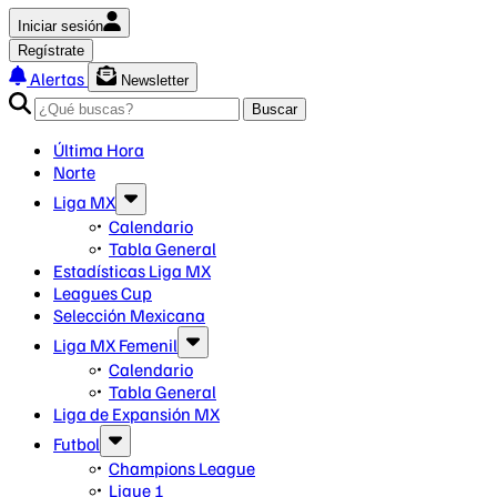
Iniciar sesión
Regístrate
Alertas
Newsletter
Buscar
Última Hora
Norte
Liga MX
Calendario
Tabla General
Estadísticas Liga MX
Leagues Cup
Selección Mexicana
Liga MX Femenil
Calendario
Tabla General
Liga de Expansión MX
Futbol
Champions League
Ligue 1