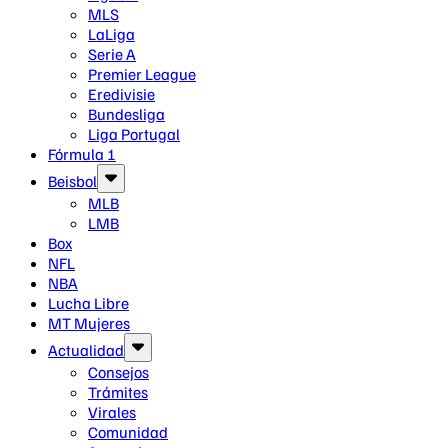
MLS
LaLiga
Serie A
Premier League
Eredivisie
Bundesliga
Liga Portugal
Fórmula 1
Beisbol
MLB
LMB
Box
NFL
NBA
Lucha Libre
MT Mujeres
Actualidad
Consejos
Trámites
Virales
Comunidad