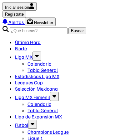
Iniciar sesión
Regístrate
Alertas
Newsletter
Buscar
Última Hora
Norte
Liga MX
Calendario
Tabla General
Estadísticas Liga MX
Leagues Cup
Selección Mexicana
Liga MX Femenil
Calendario
Tabla General
Liga de Expansión MX
Futbol
Champions League
Ligue 1