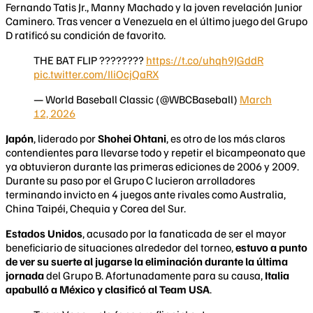
Fernando Tatis Jr., Manny Machado y la joven revelación Junior
Caminero. Tras vencer a Venezuela en el último juego del Grupo
D ratificó su condición de favorito.
THE BAT FLIP ????‍????
https://t.co/uhqh9JGddR
pic.twitter.com/IliOcjQaRX
— World Baseball Classic (@WBCBaseball)
March
12, 2026
Japón
, liderado por
Shohei Ohtani
, es otro de los más claros
contendientes para llevarse todo y repetir el bicampeonato que
ya obtuvieron durante las primeras ediciones de 2006 y 2009.
Durante su paso por el Grupo C lucieron arrolladores
terminando invicto en 4 juegos ante rivales como Australia,
China Taipéi, Chequia y Corea del Sur.
Estados Unidos
, acusado por la fanaticada de ser el mayor
beneficiario de situaciones alrededor del torneo,
estuvo a punto
de ver su suerte al jugarse la eliminación durante la última
jornada
del Grupo B. Afortunadamente para su causa,
Italia
apabulló a México y clasificó al Team USA
.