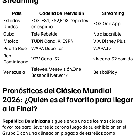
País
Cadena de Televisión
Streaming
Estados
FOX, FS1, FS2,FOX Deportes
FOX One App
Unidos
en español
Cuba
Tele Rebelde
No disponible
México
TUDN Canal 9, ESPN
ViX, Disney Plus
Puerto Rico
WAPA Deportes
WAPA.tv
Rep.
VTV Canal 32
vtvcanal32.com.do
Dominicana
Televen, Venevisión,One
Venezuela
BeisbolPlay
Baseball Network
Pronósticos del Clásico Mundial
2026:
¿Quién es el favorito para llegar
a la Final?
República Dominicana
sigue siendo uno de los más claros
favoritos para llevarse la corona luego de su exhibición en el
Grupo D con una alineación plagada de estrellas como