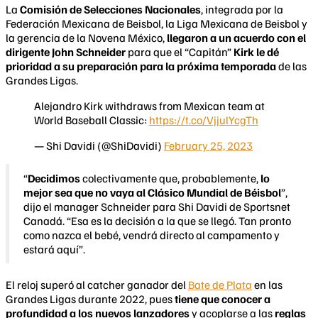
La
Comisión de Selecciones Nacionales
, integrada por la
Federación Mexicana de Beisbol, la Liga Mexicana de Beisbol y
la gerencia de la Novena México,
llegaron a un acuerdo con el
dirigente John Schneider
para que el “Capitán”
Kirk le dé
prioridad a su preparación para la próxima temporada
de las
Grandes Ligas.
Alejandro Kirk withdraws from Mexican team at
World Baseball Classic:
https://t.co/VjjulYcgTh
— Shi Davidi (@ShiDavidi)
February 25, 2023
“
Decidimos
colectivamente que, probablemente,
lo
mejor sea que no vaya al Clásico Mundial de Béisbol
”,
dijo el manager Schneider para Shi Davidi de Sportsnet
Canadá. “Esa es la decisión a la que se llegó. Tan pronto
como nazca el bebé, vendrá directo al campamento y
estará aquí”.
El reloj superó al catcher ganador del
Bate de Plata
en las
Grandes Ligas durante 2022, pues
tiene que conocer a
profundidad a los nuevos lanzadores
y acoplarse a las
reglas