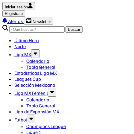
Iniciar sesión
Regístrate
Alertas
Newsletter
Buscar
Última Hora
Norte
Liga MX
Calendario
Tabla General
Estadísticas Liga MX
Leagues Cup
Selección Mexicana
Liga MX Femenil
Calendario
Tabla General
Liga de Expansión MX
Futbol
Champions League
Ligue 1