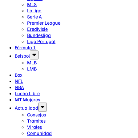
MLS
LaLiga
Serie A
Premier League
Eredivisie
Bundesliga
Liga Portugal
Fórmula 1
Beisbol
MLB
LMB
Box
NFL
NBA
Lucha Libre
MT Mujeres
Actualidad
Consejos
Trámites
Virales
Comunidad