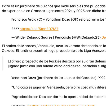
Daza es un jardinero de 30 años que mide seis pies dos pulgadas
de experiencia en Grandes Ligas entre 2021 y 2023 con dicha fr
Francisco Arcia (C) y Yonathan Daza (OF) reforzarán a los 
????
https://t.co/5tpnED7f67
— Wilder Delgado Suárez | Periodista (@WilDelgado23)
De
El nativo de Maracay, Venezuela, tuvo un verano destacado en la
Oaxaca. El jardinero central llega procedente de la Liga Venezo
El otrora prospecto de los Rockies destaca por su gran defens
jugada junto con una buena velocidad de recuperación si alg
Yonathan Daza (Jardinero de los Leones del Caracas). ???
"Una cosa es jugar en Venezuela, pero otra cosa muy difere
"Agradecido con Dios por darme la oportunidad de hacer lo
Cortesía:
@sellatuparley
pic.twitter.com/ekii2hGgzR