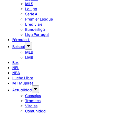
MLS
LaLiga
Serie A
Premier League
Eredivisie
Bundesliga
Liga Portugal
Fórmula 1
Beisbol
MLB
LMB
Box
NFL
NBA
Lucha Libre
MT Mujeres
Actualidad
Consejos
Trámites
Virales
Comunidad