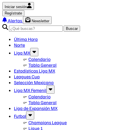
Iniciar sesión
Regístrate
Alertas
Newsletter
Buscar
Última Hora
Norte
Liga MX
Calendario
Tabla General
Estadísticas Liga MX
Leagues Cup
Selección Mexicana
Liga MX Femenil
Calendario
Tabla General
Liga de Expansión MX
Futbol
Champions League
Ligue 1