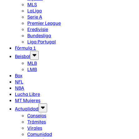
MLS
LaLiga
Serie A
Premier League
Eredivisie
Bundesliga
Liga Portugal
Fórmula 1
Beisbol
MLB
LMB
Box
NFL
NBA
Lucha Libre
MT Mujeres
Actualidad
Consejos
Trámites
Virales
Comunidad