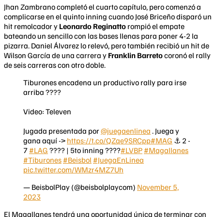
Jhan Zambrano completó el cuarto capítulo, pero comenzó a
complicarse en el quinto inning cuando José Briceño disparó un
hit remolcador y
Leonardo Reginatto
rompió el empate
bateando un sencillo con las bases llenas para poner 4-2 la
pizarra. Daniel Álvarez lo relevó, pero también recibió un hit de
Wilson García de una carrera y
Franklin Barreto
coronó el rally
de seis carreras con otro doble.
Tiburones encadena un productivo rally para irse
arriba ????
Video: Televen
Jugada presentada por
@juegaenlinea
. Juega y
gana aquí ->
https://t.co/QZqe9SRCpp
#MAG
⚓ 2 -
7
#LAG
???? | 5to inning ????
#LVBP
#Magallanes
#Tiburones
#Beisbol
#JuegaEnLinea
pic.twitter.com/WMzr4MZ7Uh
— BeisbolPlay (@beisbolplaycom)
November 5,
2023
El Magallanes tendrá una oportunidad única de terminar con