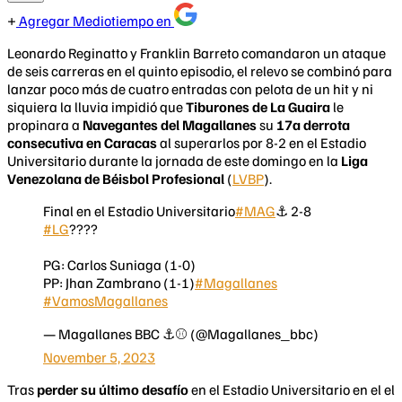
Agregar Mediotiempo en
Leonardo Reginatto y Franklin Barreto comandaron un ataque
de seis carreras en el quinto episodio, el relevo se combinó para
lanzar poco más de cuatro entradas con pelota de un hit y ni
siquiera la lluvia impidió que
Tiburones de La Guaira
le
propinara a
Navegantes del Magallanes
su
17a derrota
consecutiva en Caracas
al superarlos por 8-2 en el Estadio
Universitario durante la jornada de este domingo en la
Liga
Venezolana de Béisbol Profesional
(
LVBP
).
Final en el Estadio Universitario
#MAG
⚓️ 2-8
#LG
????
PG: Carlos Suniaga (1-0)
PP: Jhan Zambrano (1-1)
#Magallanes
#VamosMagallanes
— Magallanes BBC ⚓️⚾️ (@Magallanes_bbc)
November 5, 2023
Tras
perder su último desafío
en el Estadio Universitario en el el