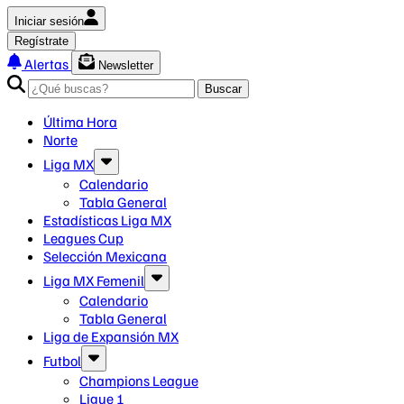
Iniciar sesión
Regístrate
Alertas
Newsletter
Buscar
Última Hora
Norte
Liga MX
Calendario
Tabla General
Estadísticas Liga MX
Leagues Cup
Selección Mexicana
Liga MX Femenil
Calendario
Tabla General
Liga de Expansión MX
Futbol
Champions League
Ligue 1