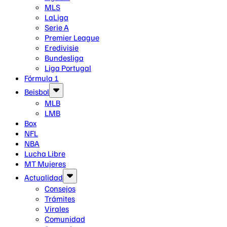
MLS
LaLiga
Serie A
Premier League
Eredivisie
Bundesliga
Liga Portugal
Fórmula 1
Beisbol
MLB
LMB
Box
NFL
NBA
Lucha Libre
MT Mujeres
Actualidad
Consejos
Trámites
Virales
Comunidad