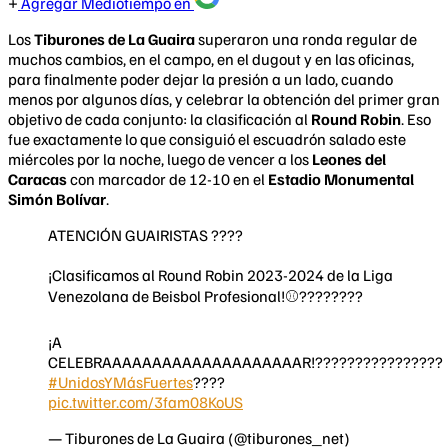
Agregar Mediotiempo en
Los
Tiburones de La Guaira
superaron una ronda regular de
muchos cambios, en el campo, en el dugout y en las oficinas,
para finalmente poder dejar la presión a un lado, cuando
menos por algunos días, y celebrar la obtención del primer gran
objetivo de cada conjunto: la clasificación al
Round Robin
. Eso
fue exactamente lo que consiguió el escuadrón salado este
miércoles por la noche, luego de vencer a los
Leones del
Caracas
con marcador de 12-10 en el
Estadio Monumental
Simón Bolívar
.
ATENCIÓN GUAIRISTAS ????️
¡Clasificamos al Round Robin 2023-2024 de la Liga
Venezolana de Beisbol Profesional!⚾????????
¡A
CELEBRAAAAAAAAAAAAAAAAAAAAR!????????????????
#UnidosYMásFuertes
????
pic.twitter.com/3fam08KoUS
— Tiburones de La Guaira (@tiburones_net)