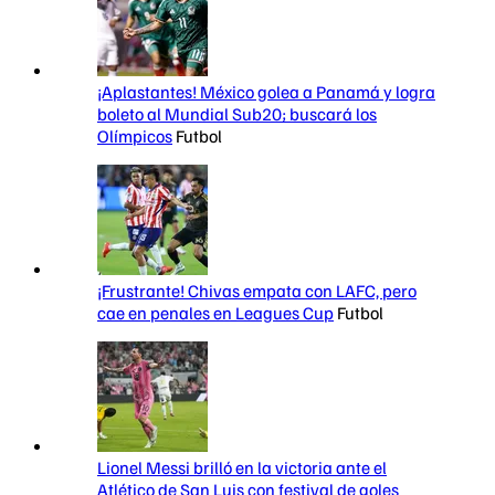
¡Aplastantes! México golea a Panamá y logra
boleto al Mundial Sub20; buscará los
Olímpicos
Futbol
¡Frustrante! Chivas empata con LAFC, pero
cae en penales en Leagues Cup
Futbol
Lionel Messi brilló en la victoria ante el
Atlético de San Luis con festival de goles