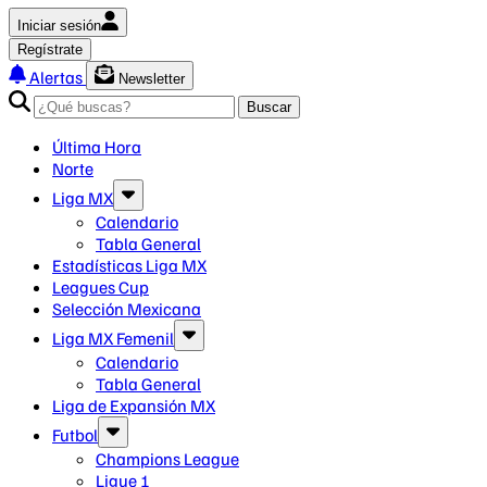
Iniciar sesión
Regístrate
Alertas
Newsletter
Buscar
Última Hora
Norte
Liga MX
Calendario
Tabla General
Estadísticas Liga MX
Leagues Cup
Selección Mexicana
Liga MX Femenil
Calendario
Tabla General
Liga de Expansión MX
Futbol
Champions League
Ligue 1