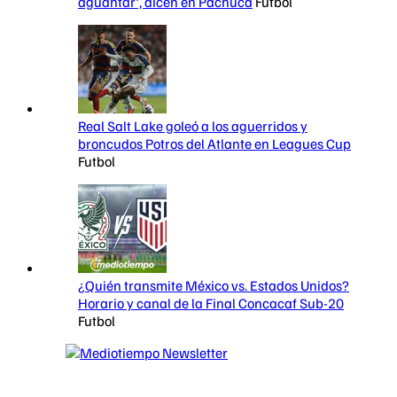
aguantar', dicen en Pachuca
Futbol
Real Salt Lake goleó a los aguerridos y
broncudos Potros del Atlante en Leagues Cup
Futbol
¿Quién transmite México vs. Estados Unidos?
Horario y canal de la Final Concacaf Sub-20
Futbol