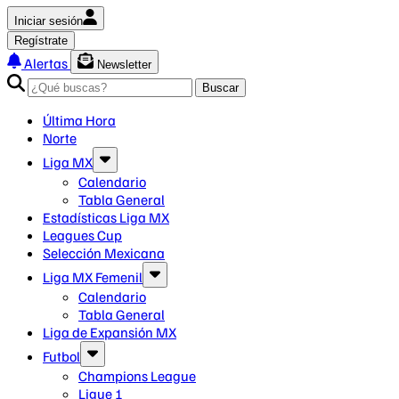
Iniciar sesión
Regístrate
Alertas
Newsletter
Buscar
Última Hora
Norte
Liga MX
Calendario
Tabla General
Estadísticas Liga MX
Leagues Cup
Selección Mexicana
Liga MX Femenil
Calendario
Tabla General
Liga de Expansión MX
Futbol
Champions League
Ligue 1