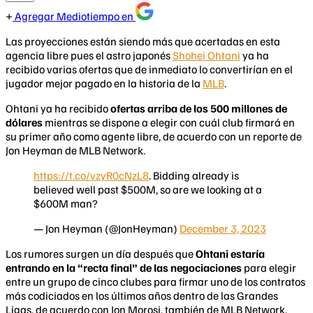
Agregar Mediotiempo en
Las proyecciones están siendo más que acertadas en esta
agencia libre pues el astro japonés
Shohei Ohtani
ya ha
recibido varias ofertas que de inmediato lo convertirían en el
jugador mejor pagado en la historia de la
MLB
.
Ohtani ya ha recibido
ofertas arriba de los 500 millones de
dólares
mientras se dispone a elegir con cuál club firmará en
su primer año como agente libre, de acuerdo con un reporte de
Jon Heyman de MLB Network.
https://t.co/vzyR0cNzL8
. Bidding already is
believed well past $500M, so are we looking at a
$600M man?
— Jon Heyman (@JonHeyman)
December 3, 2023
Los rumores surgen un día después que
Ohtani estaría
entrando en la “recta final” de las negociaciones
para elegir
entre un grupo de cinco clubes para firmar uno de los contratos
más codiciados en los últimos años dentro de las Grandes
Ligas, de acuerdo con Jon Morosi, también de MLB Network.