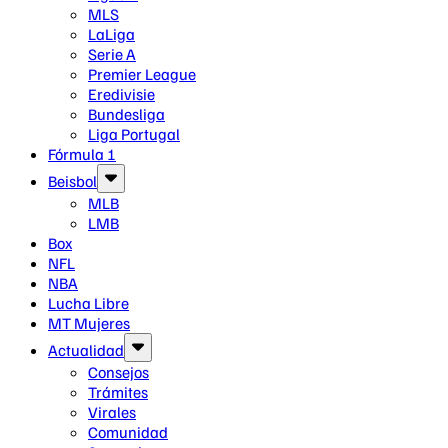
MLS
LaLiga
Serie A
Premier League
Eredivisie
Bundesliga
Liga Portugal
Fórmula 1
Beisbol
MLB
LMB
Box
NFL
NBA
Lucha Libre
MT Mujeres
Actualidad
Consejos
Trámites
Virales
Comunidad