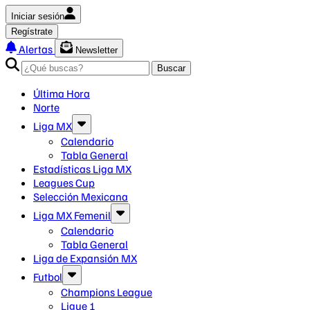
Iniciar sesión
Regístrate
Alertas
Newsletter
Buscar
Última Hora
Norte
Liga MX
Calendario
Tabla General
Estadísticas Liga MX
Leagues Cup
Selección Mexicana
Liga MX Femenil
Calendario
Tabla General
Liga de Expansión MX
Futbol
Champions League
Ligue 1