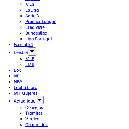
MLS
LaLiga
Serie A
Premier League
Eredivisie
Bundesliga
Liga Portugal
Fórmula 1
Beisbol
MLB
LMB
Box
NFL
NBA
Lucha Libre
MT Mujeres
Actualidad
Consejos
Trámites
Virales
Comunidad