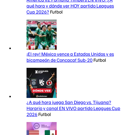
qué hora y dónde ver HOY partido Leagues
Cup 2026?
Futbol
¡El rey! México vence a Estados Unidos y es
bicampeón de Concacaf Sub-20
Futbol
¿A qué hora juega San Diego vs. Tijuana?
Horario y canal EN VIVO partido Leagues Cup
2026
Futbol