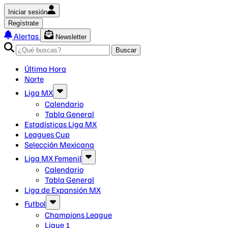
Iniciar sesión
Regístrate
Alertas
Newsletter
Buscar
Última Hora
Norte
Liga MX
Calendario
Tabla General
Estadísticas Liga MX
Leagues Cup
Selección Mexicana
Liga MX Femenil
Calendario
Tabla General
Liga de Expansión MX
Futbol
Champions League
Ligue 1