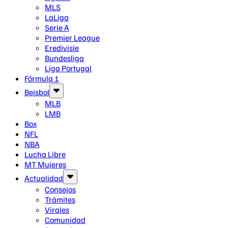
MLS
LaLiga
Serie A
Premier League
Eredivisie
Bundesliga
Liga Portugal
Fórmula 1
Beisbol
MLB
LMB
Box
NFL
NBA
Lucha Libre
MT Mujeres
Actualidad
Consejos
Trámites
Virales
Comunidad